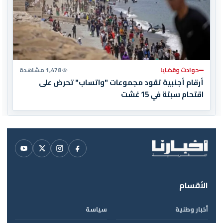
حوادث وقضايا
1,478 مشاهدة
أرقام أجنبية تقود مجموعات "واتساب" تحرض على
اقتحام سبتة في 15 غشت
الأقسام
أخبار وطنية
سياسة