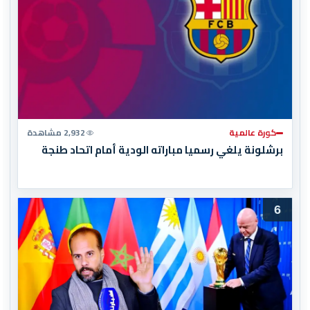
كورة عالمية
2,932 مشاهدة
برشلونة يلغي رسميا مباراته الودية أمام اتحاد طنجة
6