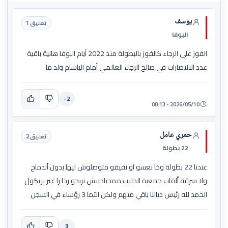
يوسف
تعليق 1
البوفا
الفوز على الرجاء كالفوز بالبطولة منذ 2022 أيام البوفا هانية باقية
عدد الانتصارات في صالح الرجاء العالمي أمام الياسام ولد ما
-2
2026/05/10 - 08:13
حمري عامل
تعليق 2
22 بطولة
عندنا 22 بطولة وخا نعسو او نفيقو متوصلوش ليها بدون ٱندماح
ولا سرقة ألقاب جمعية الحليب ممحتاحينش نربحو رجا را غير بريكول
الحمد لله رئيس ديالنا باقي متهم ولكن انتما 3 رؤساء في السجن
3