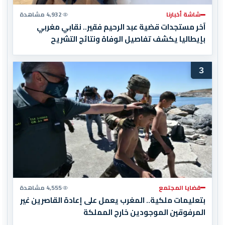
شاشة أخبارنا
4,932 مشاهدة
آخر مستجدات قضية عبد الرحيم فقير.. نقابي مغربي
بإيطاليا يكشف تفاصيل الوفاة ونتائج التشريح
3
قضايا المجتمع
4,555 مشاهدة
بتعليمات ملكية.. المغرب يعمل على إعادة القاصرين غير
المرفوقين الموجودين خارج المملكة