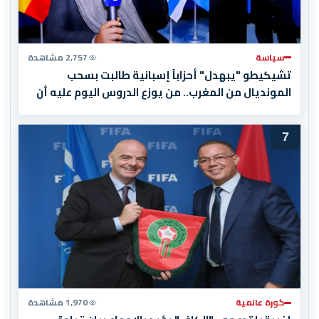
سياسة
2,757 مشاهدة
تشيكيطو "يبهدل" أحزاباً إسبانية طالبت بسحب
المونديال من المغرب.. من يوزع الدروس اليوم عليه أن
يبدأ بقراءة تاريخه أولاً
7
كورة عالمية
1,970 مشاهدة