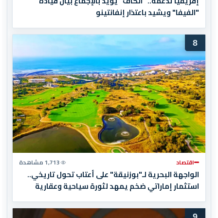
إفريقيا تدعمه.. "الكاف" يؤيد بالإجماع بيان قيادة
"الفيفا" ويشيد باعتذار إنفانتينو
8
اقتصاد
1,713 مشاهدة
الواجهة البحرية لـ"بوزنيقة" على أعتاب تحول تاريخي..
استثمار إماراتي ضخم يمهد لثورة سياحية وعقارية
9