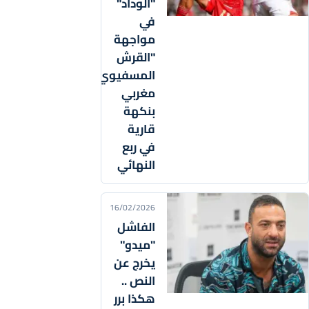
"الوداد"
في
مواجهة
"القرش
المسفيوي"..ديربي
مغربي
بنكهة
قارية
في ربع
النهائي
16/02/2026
الفاشل
"ميدو"
يخرج عن
النص ..
هكذا برر