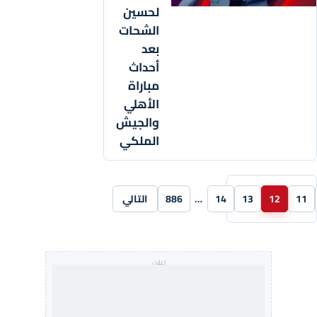
لحسين
الشحات
بعد
أحداث
مباراة
الأهلي
والجيش
الملكي
11
12
13
14
…
886
التالي