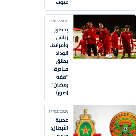
عبوب
21/02/2026
بحضور
زياش
وأمرابط،
الوداد
يطلق
مبادرة
"قفة
رمضان"
(صور)
17/02/2026
عصبة
الأبطال:
قرعة