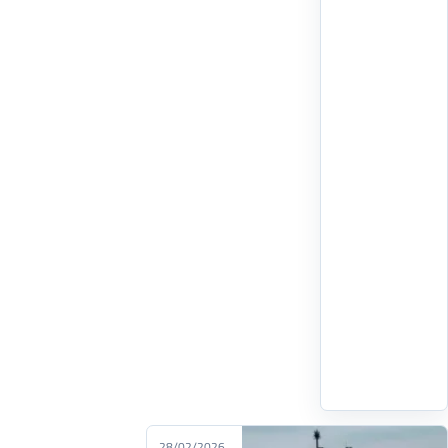
المغطاة
للا
خديجة
بمدينة
المضيق
فعاليات
النسخة
الرابعة
من
دوري
المصالح
لكرة
القدم
المصغرة،
اقرأ
التفاصيل
‹
28/02/2026