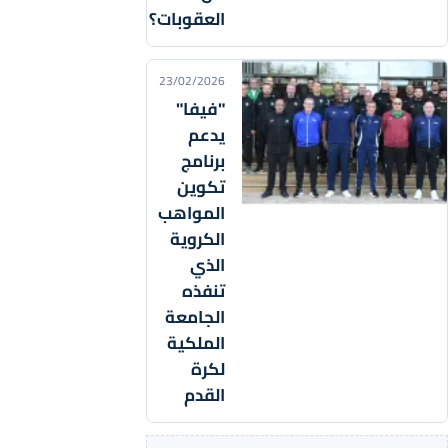
العقوبات؟
23/02/2026
"فيفا"
يدعم
برنامج
تكوين
المواهب
الكروية
الذي
تنفذه
الجامعة
الملكية
لكرة
القدم