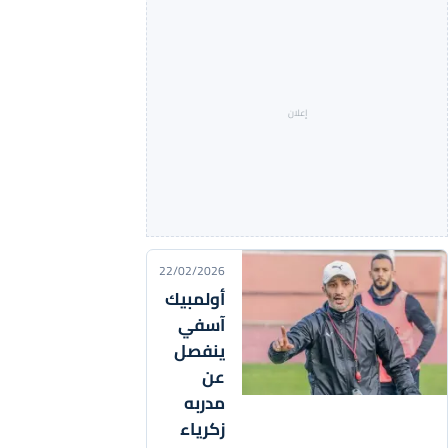
22/02/2026
أولمبيك
آسفي
ينفصل
عن
مدربه
زكرياء