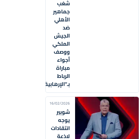
شغب
جماهير
الأهلي
ضد
الجيش
الملكي
ووصف
أجواء
مباراة
الرباط
بـ"الإرهابية"
16/02/2026
شوبير
يوجه
انتقادات
لاذعة