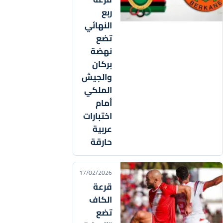
ربع
النهائي
تضع
نهضة
بركان
والجيش
الملكي
أمام
اختبارات
عربية
حارقة
17/02/2026
قرعة
الكاف
تضع