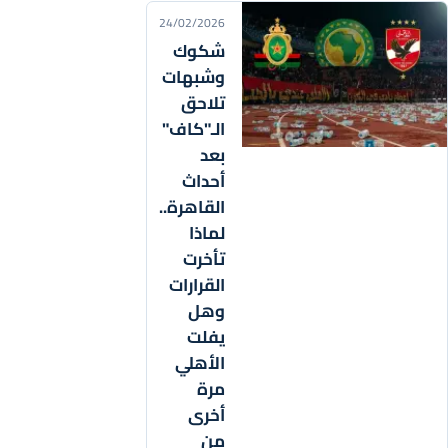
24/02/2026
شكوك
وشبهات
تلاحق
الـ"كاف"
بعد
أحداث
القاهرة..
لماذا
تأخرت
القرارات
وهل
يفلت
الأهلي
مرة
أخرى
من