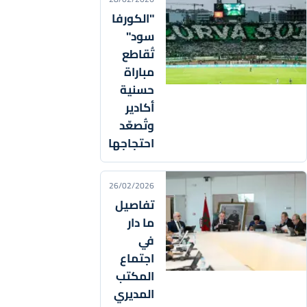
"الكورفا
سود"
تُقاطع
مباراة
حسنية
أكادير
وتُصعّد
احتجاجها
26/02/2026
تفاصيل
ما دار
في
اجتماع
المكتب
المديري