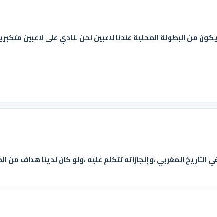
يكون من البطولة المحلية عندنا لاعبين نحن ننادي على لاعبين متكبري
تاريخ المغربي ،وإنجازاته تتكلم عليه ،ولو كان لدينا هداف من الطراز