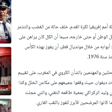
لة أمم إفريقيا لكرة القدم، خلف حالة من الغضب والتذمر
الأمن
ل الوطن أو حتى خارجه، سيما أن الكل كان يراهن على
الذكي
أبوابه من خلال مونديال قطر، أن يفوز بهذه الكأس
ة 1976.
حللين والمهتمين بالشأن الكروي في المغرب، على تقييم
ت ديفوار، حيث وقفوا جميعهم على مكامن الخلل وكذا
اكتشا
السلط
 وليد الركراكي بمعية طاقمه التقني، والتي عجلت
 كانوا المرشحين الأبرز للفوز باللقب القاري.