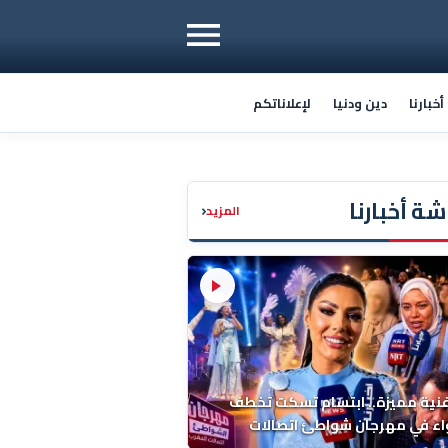
خبارنا
دين ودنيا
لإعلاناتكم
ة أخبارنا
‹
المزيد
فنية مميزة.. ابتسام تسكت تخطف
اء في مهرجان شواطئ اتصالات