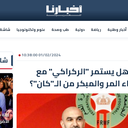
أخبار وطنية
رياضة
دولية
طب وصحة
علوم وتكنولوجيا
شاشة أ
01/02/2024 10:38:00
شاش
هل يستمر "الركراكي" مع
 المر والمبكر من الـ"كان"؟
ليلة 
الأضو