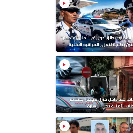
 الوطني يطلق دوريتي "أمان" و"مدار"
تين بطنجة لتعزيز المراقبة الأمنية
ف جثة داخل منزل مهمل يستنفر
ات الأمنية بحي الزهارة