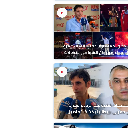
ب بالمضيق
ضور جماهيري غفير.. الشاب عمرو
أجواء مهرجان الشواطئ لاتصالات
ب بطنجة
ستجدات قضية عبد الرحيم فقير..
 مغربي بإيطاليا يكشف تفاصيل
ة ونتائج التشريح