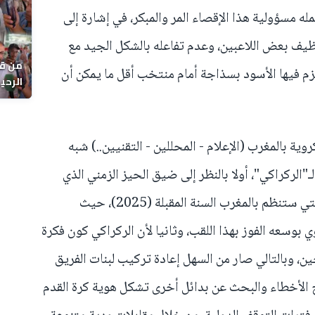
له مسؤولية هذا الإقصاء المر والمبكر، في إشارة إلى
يف بعض اللاعبين، وعدم تفاعله بالشكل الجيد مع
من قل
زم فيها الأسود بسذاجة أمام منتخب أقل ما يمكن أن
يوماً
ية بالمغرب (الإعلام - المحللين - التقنيين..) شبه
لركراكي"، أولا بالنظر إلى ضيق الحيز الزمني الذي
يفصلنا عن بطولة أمم إفريقيا المقبلة التي ستنظم بالمغرب السنة المقبلة (2025)، حيث
بوسعه الفوز بهذا اللقب، وثانيا لأن الركراكي كون فكرة
ن، وبالتالي صار من السهل إعادة تركيب لبنات الفريق
لأخطاء والبحث عن بدائل أخرى تشكل هوية كرة القدم