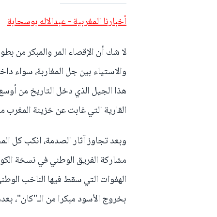
أخبارنا المغربية - عبدالاله بوسحابة
لا شك أن الإقصاء المر والمبكر من بطو
والاستياء بين جل المغاربة، سواء داخ
هذا الجيل الذي دخل التاريخ من أوسع 
القارية التي غابت عن خزينة المغرب منذ سن
وبعد تجاوز آثار الصدمة، انكب كل الم
مشاركة الفريق الوطني في نسخة الكو
الهفوات التي سقط فيها الناخب الوطني
بخروج الأسود مبكرا من الـ"كان"، بعدما