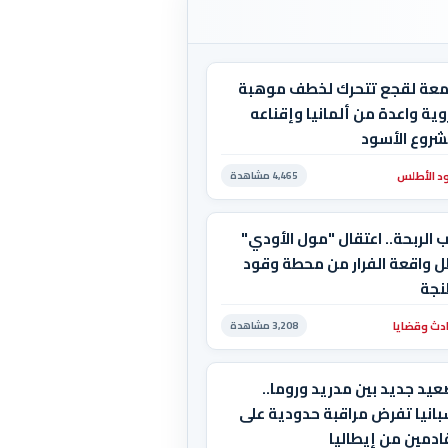
معة لقجع تتحرك لخطف موهبة
ية واعدة من ألمانيا وإقناعه
شروع الأسود
د الأطلس
4,465 مشاهدة
 الربحة.. اعتقال "مول الأودي"
ل واقعة الفرار من محطة وقود
نجة
دث وقضايا
3,208 مشاهدة
يد جديد بين مدريد وروما..
انيا تفرض مراقبة حدودية على
ادمين من إيطاليا