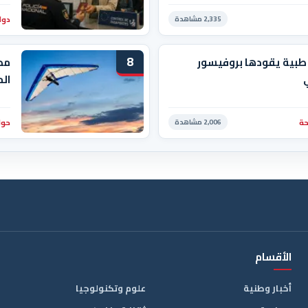
دول
2,335 مشاهدة
8
طبية يقودها بروفيسور
مص
الم
ة
حوا
2,006 مشاهدة
الأقسام
أخبار وطنية
علوم وتكنولوجيا