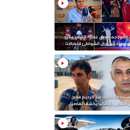
ضور جماهيري غفير.. الشاب عمرو
أجواء مهرجان الشواطئ لاتصالات
ب بطنجة
ستجدات قضية عبد الرحيم فقير..
 مغربي بإيطاليا يكشف تفاصيل
ة ونتائج التشريح