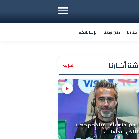
خبارنا
دين ودنيا
لإعلاناتكم
ة أخبارنا
‹
المزيد
 يحذر: جنوب أفريقيا خصم صعب..
ا لكل الاحتمالات