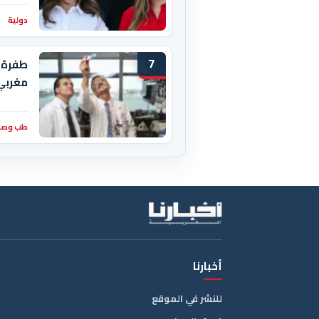
دولية
7
طفرة 
مغربي
طب وصح
أخبارنا
للنشر في الموقع