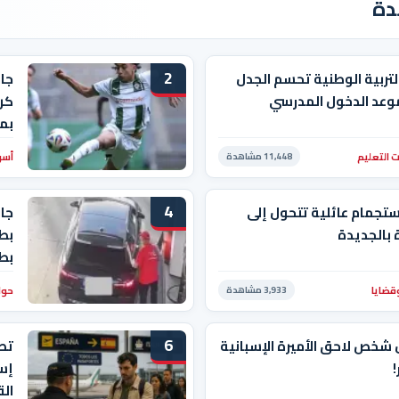
دة
2
التربية الوطنية تحسم الجدل
جا
وعد الدخول المدرسي
كرو
بم
 التعليم
أسو
11,448 مشاهدة
4
ستجمام عائلية تتحول إلى
جاب
بالجديدة
بط
بط
قضايا
حوا
3,933 مشاهدة
6
 شخص لاحق الأميرة الإسبانية
تصع
!
إسب
الق