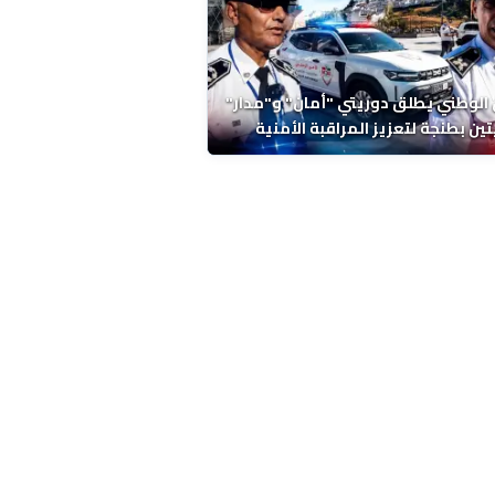
 الوطني يطلق دوريتي "أمان" و"مدار"
تين بطنجة لتعزيز المراقبة الأمنية