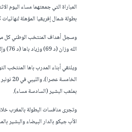
المباراة التي جمعتهما مساء اليوم الا
بطولة شمال إفريقيا المؤهلة لنهائيات ك
الله وزان (د 69) وزياد باها (د 76) وإلياس بلمختار (د 90).
بملعب البشير (السادسة مساء).
الأب جيكو بالدار البيضاء والبشير بالم