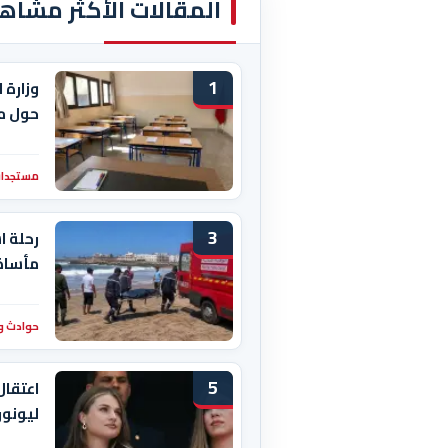
المقالات الأكثر مشاه
1
وزارة 
حول م
مستجدات
3
رحلة ا
مأساة 
حوادث و
5
اعتقال
ليونور