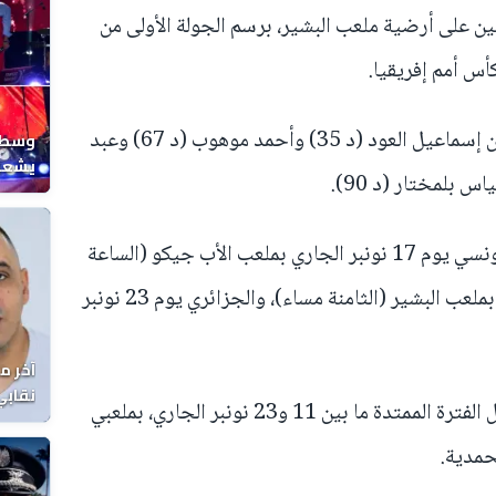
ثنين على أرضية ملعب البشير، برسم الجولة الأولى من
أس أمم إفريقيا.
وسجل أهداف المنتخب الوطني كل من إسماعيل العود (د 35) وأحمد موهوب (د 67) وعبد
وسط ح
يشعل 
المغر
ويلتقي أبناء المدرب باها المنتخب التونسي يوم 17 نونبر الجاري بملعب الأب جيكو (الساعة
الخامسة عصرا)، والليبي في 20 نونبر بملعب البشير (الثامنة مساء)، والجزائري يوم 23 نونبر
آخر م
نقابي
وتجرى منافسات البطولة بالمغرب خلال الفترة الممتدة ما بين 11 و23 نونبر الجاري، بملعبي
الوفا
حمدية.