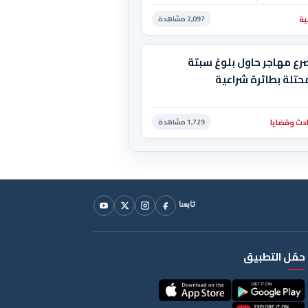
ية
2,097 مشاهدة
رع مهاجر حاول بلوغ سبتة
حتلة بطائرة شراعية
دث وقضايا
1,729 مشاهدة
تابعنا
حمّل التطبيق