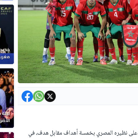
خديجة
مغربي
ليلة 
الأضو
المغر
نتخب الوطني لأقل من 17 سنة على نظيره المصري بخمسة أهداف مقابل هدف، في