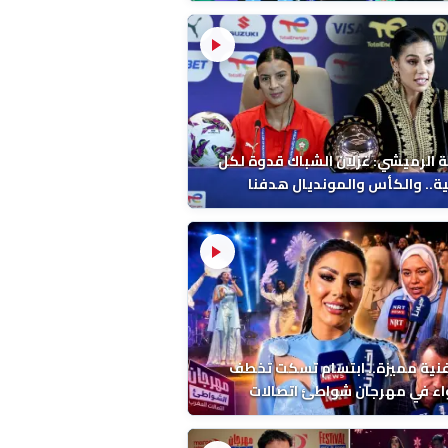
 الرميشي: غزلان الشباك قدوة لكل
ة.. والكأس والمونديال هدفنا
فنية مميزة.. ابتسام تسكت تخطف
اء في مهرجان شواطئ اتصالات
ب بالمضيق