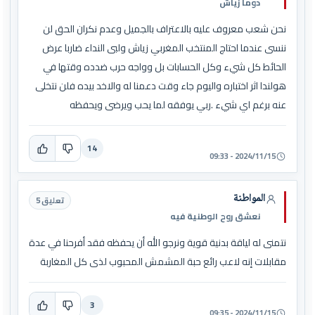
دوما زياش
نحن شعب معروف عليه بالاعتراف بالجميل وعدم نكران الحق لن
ننسى عندما احتاج المنتخب المغربي زياش ولبى النداء ضاربا عرض
الحائط كل شيء وكل الحسابات بل وواجه حرب ضدده وقتها في
هولندا اثر اختباره واليوم جاء وقت دعمنا له والاخد بيده فلن نتخلى
عنه برغم اي شيء .ربي يوفقه لما يحب ويرضى ويحفظه
14
2024/11/15 - 09:33
المواطنة
تعليق 5
نعشق روح الوطنية فيه
نتمنى له لياقة بدنية قوية ونرجو الله أن يحفظه فقد أفرحنا في عدة
مقابلات إنه لاعب رائع حبة المشمش المحبوب لذى كل المغاربة
3
2024/11/15 - 09:35