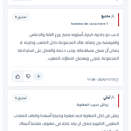
متتبع
تعليق 8
1 homme de caractere
لاعب ذو جاذبية كبيرة..أسلوبه مميز .يزرع الثقة والحماس
والفرفشة بين زملائه .قائد المجموعة داخل الملعب وخارجه .لا
يمكن أن ننسى مساهماته .وجب دعمه والعمل على استردادها
للمجموعة .يثيرني ويعجبني انتماؤه .للمغرب .
5
2024/11/15 - 11:08
ليلي
تعليق 9
زياش حبيب المغاربة
زياش ابن لكل المغاربة احبه صغيرنا وكبيرنا أسعدنا واضاف للمنتخب
المغربي الكثيييير نتمنى ان نراه عاجلا في صفوف منتخبنا أحببناك