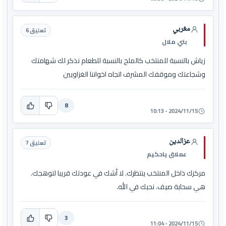
مغربي
تعليق 6
بني ملال
زياش بالنسبة للمنتخب كالملح بالنسبة للطعام نذكر لك شهامتك
وشجاعتك وموقفك المشرف اتجاه اخواننا الغزاويين
8
2024/11/15 - 10:13
عزالدين
تعليق 7
عملاق ياحكيم
مركزك ذاخل المنتخب ينتظرك. لا أشك في عودتك قريبا لتوهجك.
هي سحابة صيف. نحبك في الله.
3
2024/11/15 - 11:04