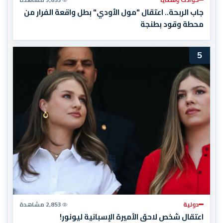
جاب الربحة.. اعتقال "مول الأودي" بطل واقعة الفرار من
محطة وقود بطنجة
5
دولية
2,853 مشاهدة
اعتقال شخص لاحق الأميرة الإسبانية ليونور!