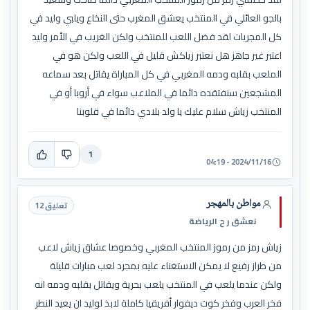
بالجو العائلي في المنتخب يعشق المغرب حتى النخاع ويلبي وليد في
كل المجريات لقد فضل اللعب للمنتخب ولكن الغريب في الأمر وليد
اعتبر غير جاهز هل نعتبر زياكش قليل في اللعب ولكن هو في
الملعب بقلبه ودمه المغربي في كل المباراة يقاتل بعد سماعه
المشجعين سنفتقده دائما في الملاعب سواء في أروبا أو في
المنتخب زياش سلام عليك يا ولد بلادي دائما في قلوبنا
1
2024/11/16 - 04:19
مواطن بالمهجر
تعليق 12
نعشق ر ح الرياضة
زياش رمز من رموز المنتخب المغربي وخصوصا عشاق زياش لاعب
من طراز رفيع لا يمكن الاستغناء عليه بمجرد لعب مبارات قليلة
ولكن عندما يلعب في المنتخب يلعب بحرية ويقاتل بقلبه ودمه انه
فخر العرب وفخر كوت ديفوار أفريقيا كاملة لابذ لوليد ان يعيد النطر