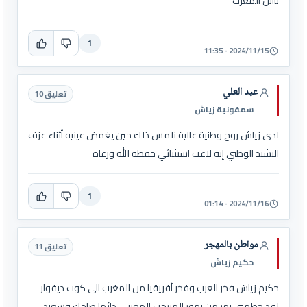
ياابن المغرب
1
2024/11/15 - 11:35
عبد العلي
تعليق 10
سمفونية زياش
لدى زياش روح وطنية عالية نلمس ذلك حين يغمض عينيه أثناء عزف
النشيد الوطني إنه لاعب استثنائي حفظه الله ورعاه
1
2024/11/16 - 01:14
مواطن بالمهجر
تعليق 11
حكيم زياش
حكيم زياش فخر العرب وفخر أفريقيا من المغرب الى كوت ديفوار
لقد حطمتي رمز من رموز المنتخب المغربي دائما ضاحك وسعيد