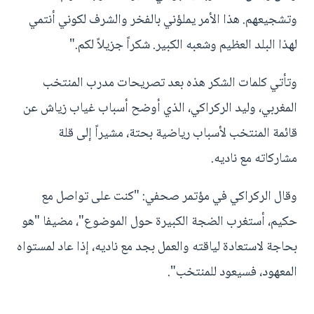
وتشجيعهم. هذا الأمر يملؤني بالفخر والشرف لكوني أنتمي
لهذا البلد العظيم وشعبه الكبير. شكراً جزيلاً لكم."
وتأتي كلمات الشكر هذه بعد تصريحات مدرب المنتخب
المغربي، وليد الركراكي، الذي أوضح أسباب غياب زياش عن
قائمة المنتخب لأسباب رياضية بحتة، مشيراً إلى قلة
مشاركاته مع ناديه.
وقال الركراكي في مؤتمر صحفي: "كنت على تواصل مع
حكيم، أستغرب الضجة الكبيرة حول الموضوع"، مضيفا "هو
بحاجة لاستعادة لياقته والعمل بجد مع ناديه، إذا عاد لمستواه
المعهود، فسيعود للمنتخب".