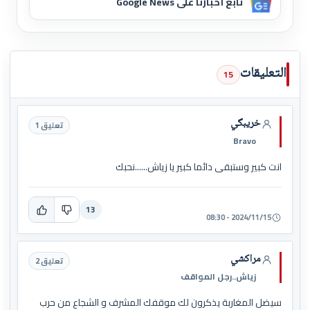
تابع أخبارنا على Google News
التعليقات
15
خريبگي
تعليق 1
Bravo
انت كبير وستبقى دائما كبير يا زياش......نحبك
13
2024/11/15 - 08:30
مراكشي
تعليق 2
زياش..رجل المواقف
سيضل المغاربة يذكرون لك موقفك المشرف و الشجاع من حرب