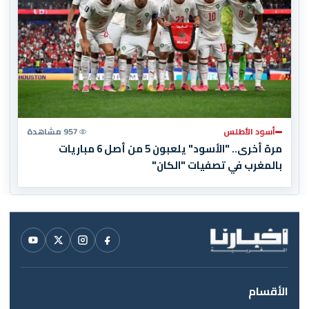
أسود الأطلس
957 مشاهدة
مرة أخرى.. "الأسود" يلعبون 5 من أصل 6 مباريات
بالمغرب في تصفيات "الكان"
الأقسام