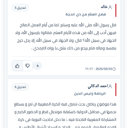
خالد
تعليق 5
فضل العشر من ذي الحجة
قال رسول الله صلى الله عليه وسلم: (ما من أيام العمل الصالح
فيهن أحب إلى الله من هذه الأيام العشر، فقالوا: يارسول الله، ولا
الجهاد في سبيل الله؟ قال: ولا الجهاد في سبيل الله، إلا رجل خرج
بنفسه وماله فلم يرجع من ذلك بشيء) رواه الترمذي ،
4
2025/05/30 - 11:17
احمد الدكالي
تعليق 6
الرياضة وليس الدين
هدا موضوع رياضي بحث نتمنى فيه للكرة المغربية ان تبرز و يسطع
نجمها في محافل الدولية كسابقة مونديال قطر و الحضور الكبير و
المشاركة المغربية الناجحة فيه ،؛ ما دخل احاديث النبوية في كرة
القدم العالمية ، المهم نتمى النجاح و السداد لأشبال الأطلس في