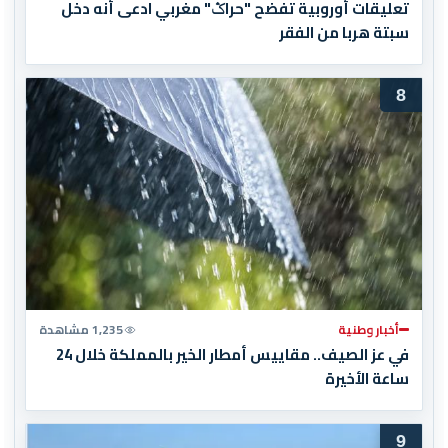
تعليقات أوروبية تفضح "حراݣ" مغربي ادعى أنه دخل
سبتة هربا من الفقر
8
أخبار وطنية
1,235 مشاهدة
في عز الصيف.. مقاييس أمطار الخير بالمملكة خلال 24
ساعة الأخيرة
9