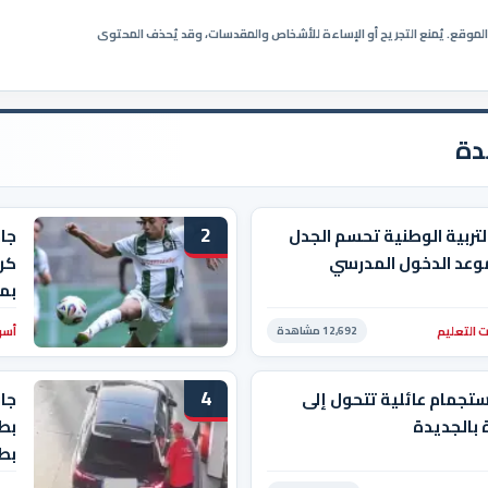
ي الموقع. يُمنع التجريح أو الإساءة للأشخاص والمقدسات، وقد يُحذف المحتوى
دة
2
التربية الوطنية تحسم الجدل
جا
وعد الدخول المدرسي
كرو
بم
 التعليم
أسو
12,692 مشاهدة
4
ستجمام عائلية تتحول إلى
جاب
بالجديدة
بط
بط