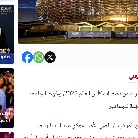
خديجة
مغربي
وقي
قبل مباراة المنتخب الوطني ضد النيجر ضمن تصفيات كأس العالم 2026، وجّهت الجامعة
همة للجماهير.
ليلة 
الأضو
المركب الرياضي الأمير مولاي عبد الله بالرباط
المغر