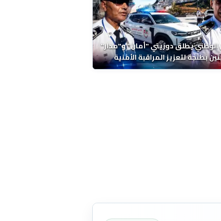
 الوطني يطلق دوريتي "أمان" و"مدار"
تين بطنجة لتعزيز المراقبة الأمنية