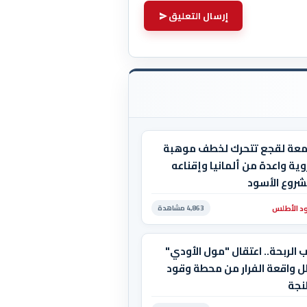
إرسال التعليق
معة لقجع تتحرك لخطف موهبة
ية واعدة من ألمانيا وإقناعه
شروع الأسود
د الأطلس
4,863 مشاهدة
 الربحة.. اعتقال "مول الأودي"
ل واقعة الفرار من محطة وقود
نجة