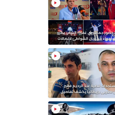
ضور جماهيري غفير.. الشاب عمرو
أجواء مهرجان الشواطئ لاتصالات
ب بطنجة
ستجدات قضية عبد الرحيم فقير..
 مغربي بإيطاليا يكشف تفاصيل
ة ونتائج التشريح