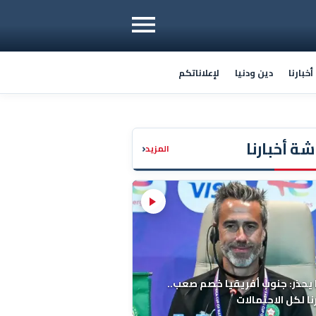
خبارنا
دين ودنيا
لإعلاناتكم
ة أخبارنا
‹
المزيد
 يحذر: جنوب أفريقيا خصم صعب..
ا لكل الاحتمالات