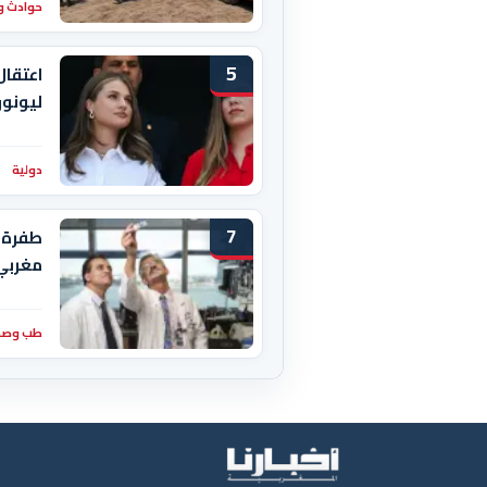
حوادث و
5
اعتقال
ليونور
دولية
7
طفرة 
مغربي
طب وصح