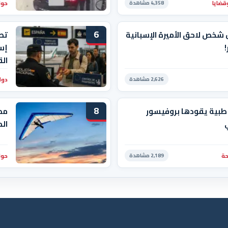
قضايا
حوا
4,358 مشاهدة
6
 شخص لاحق الأميرة الإسبانية
تصع
!
إسب
الق
دول
2,626 مشاهدة
8
طبية يقودها بروفيسور
مص
الم
ة
حوا
2,189 مشاهدة