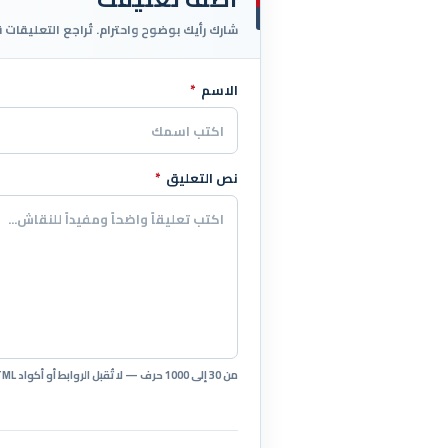
شارك رأيك بوضوح واحترام. تُراجع التعليقات 
الاسم
*
اترك هذا الحقل فارغاً
نص التعليق
*
من 30 إلى 1000 حرف — لا تُقبل الروابط أو أكواد HTML.