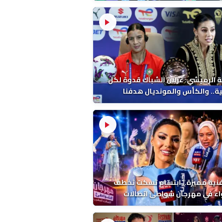
 الرميشي: غزلان الشباك قدوة لكل
ة.. والكأس والمونديال هدفنا
فنية مميزة.. ابتسام تسكت تخطف
اء في مهرجان شواطئ اتصالات
ب بالمضيق