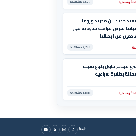
دث وقضايا
3,537 مشاهدة
يد جديد بين مدريد وروما..
انيا تفرض مراقبة حدودية على
ادمين من إيطاليا
ية
2,256 مشاهدة
رع مهاجر حاول بلوغ سبتة
حتلة بطائرة شراعية
دث وقضايا
1,888 مشاهدة
تابعنا