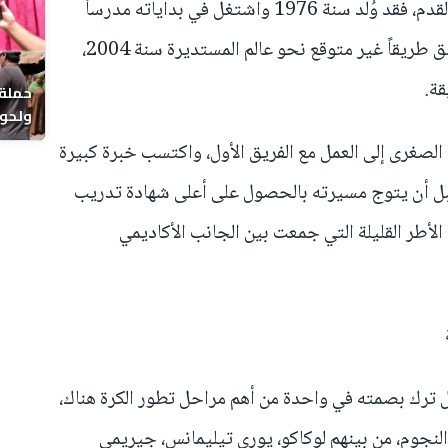
بدأت رحلة وهبي بعيداً تماماً عن كرة القدم، فقد وُلد سنة 1976 واشتغل في بداياته مدرساً
بإحدى المدارس البلجيكية، قبل أن يشق طريقاً غير متوقع نحو عالم المستديرة سنة 2004،
قة.
حملة 
ولحوم
بالحي
الصغرى إلى العمل مع الفريق الأول، واكتسب خبرة كبيرة
بل أن يتوج مسيرته بالحصول على أعلى شهادة تدريب
 الأطر القليلة التي جمعت بين الجانب الأكاديمي
بل ترك بصمته في واحدة من أهم مراحل تطور الكرة هناك،
نجوم، من بينهم لوكاكو، يوري تيليمانس، جيريمي