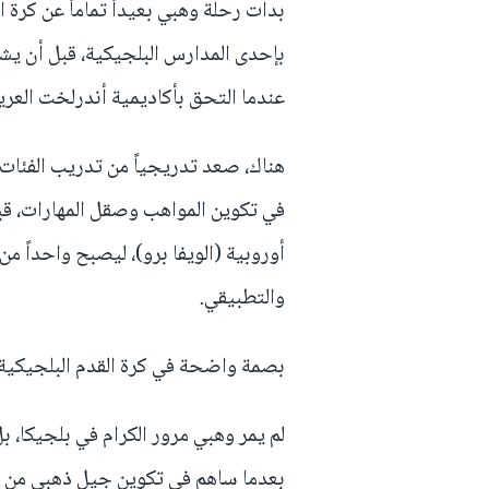
عندما التحق بأكاديمية أندرلخت العري
هناك، صعد تدريجياً من تدريب الفئات 
في تكوين المواهب وصقل المهارات، ق
أوروبية (الويفا برو)، ليصبح واحداً من
والتطبيقي.
بصمة واضحة في كرة القدم البلجيكية
لم يمر وهبي مرور الكرام في بلجيكا، 
بعدما ساهم في تكوين جيل ذهبي من ال