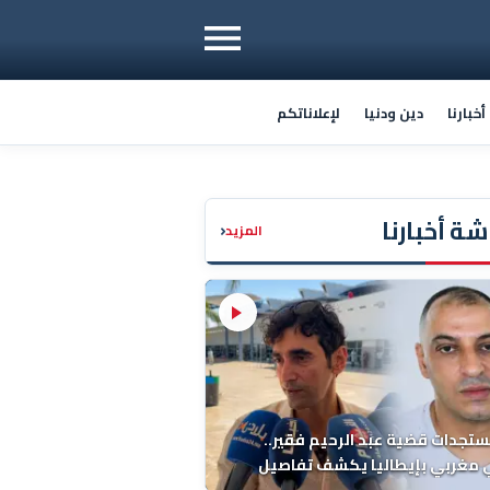
خبارنا
دين ودنيا
لإعلاناتكم
ة أخبارنا
‹
المزيد
ستجدات قضية عبد الرحيم فقير..
 مغربي بإيطاليا يكشف تفاصيل