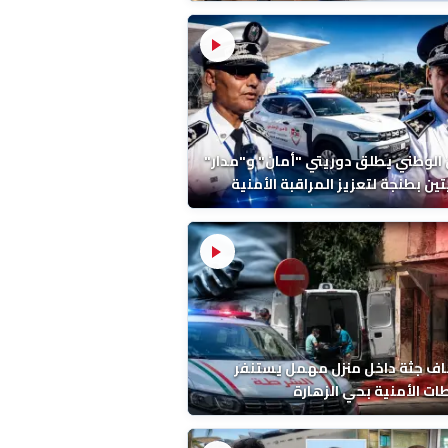
ة ونتائج التشريح
 الوطني يطلق دوريتي "أمان" و"مدار"
تين بطنجة لتعزيز المراقبة الأمنية
ف جثة داخل منزل مهمل يستنفر
ات الأمنية بحي الزهارة