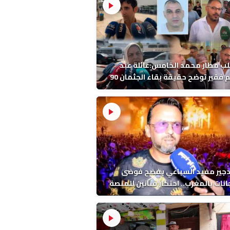
ب مطار محمد الخامس:عائلة عبد
الرحيم فقير توضح حقيقة بقاء الجثمان 90
 قبل إعادته إلى المغرب
دجير مفيد السباعي يفضح فوضى
نات بالمغرب.. احتكار فنانين للمنصة
ء اخرين