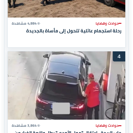
حوادث وقضايا
4,884 مشاهدة
رحلة استجمام عائلية تتحول إلى مأساة بالجديدة
4
حوادث وقضايا
3,864 مشاهدة
جاب الربحة.. اعتقال "مول الأودي" بطل واقعة الفرار من