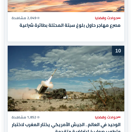
حوادث وقضايا
2,049 مشاهدة
مصرع مهاجر حاول بلوغ سبتة المحتلة بطائرة شراعية
10
حوادث وقضايا
1,852 مشاهدة
الوحيد في العالم.. الجيش الأمريكي يختار المغرب لاختبار
وتطوير صواريخ اعتراضية متقدمة