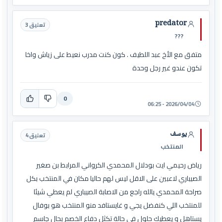
predator
تعليق 3
???
متفق مع الأخ عبد اللطيف . كون كنت مدرب نعيط على زياش واخا
تكون عندو غير رجل وحدة
0
2026/04/04 - 06:25
يوسف
تعليق 4
المنتخب
رياض رحيمي ايت بودلال المحمدي الكرواني المرابط بن صغير
الصيباري لاعبين على الاقل ليس لهم حاليا مكان في المنتخب بكل
صراحة المحمدي يالله راجع من الاصابة الصيباري لم يعطي شيئا
للمنتخب اللي كنفضل يجي و غايستافد منو المنتخب هو بوفال
يستاهل و يعطيك حلول في حالة تكثل دفاع الخصم بحال جاسم