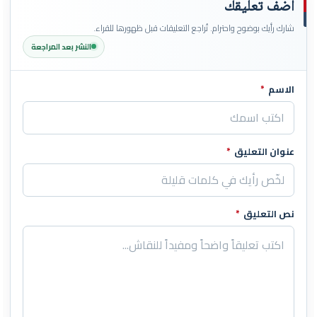
أضف تعليقك
شارك رأيك بوضوح واحترام. تُراجع التعليقات قبل ظهورها للقراء.
النشر بعد المراجعة
الاسم
*
اترك هذا الحقل فارغاً
عنوان التعليق
*
نص التعليق
*