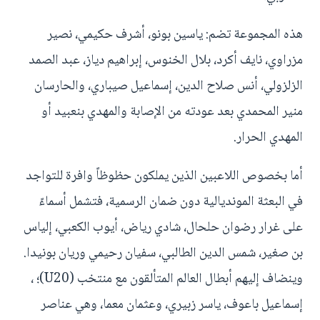
هذه المجموعة تضم: ياسين بونو، أشرف حكيمي، نصير
مزراوي، نايف أكرد، بلال الخنوس، إبراهيم دياز، عبد الصمد
الزلزولي، أنس صلاح الدين، إسماعيل صيباري، والحارسان
منير المحمدي بعد عودته من الإصابة والمهدي بنعبيد أو
المهدي الحرار.
أما بخصوص اللاعبين الذين يملكون حظوظاً وافرة للتواجد
في البعثة المونديالية دون ضمان الرسمية، فتشمل أسماءً
على غرار رضوان حلحال، شادي رياض، أيوب الكعبي، إلياس
بن صغير، شمس الدين الطالبي، سفيان رحيمي وريان بونيدا.
وينضاف إليهم أبطال العالم المتألقون مع منتخب (U20)؛ ،
إسماعيل باعوف، ياسر زبيري، وعثمان معما، وهي عناصر