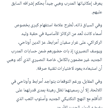
يعرف إمكانياتها المدرب وهبي جيداً بحكم إشرافه السابق
عليهم.
وفي السياق ذاته، تُطرح علامة استفهام كبرى بخصوص
أسماء كانت تُعد من الركائز الأساسية في حقبة وليد
الركراكي، على غرار سفيان أمرابط، عز الدين أوناحي،
ويوسف النصيري؛ إذ بات حضورهم ضمن حسابات المدرب
الجديد غير مضمون بالكامل، خاصة النصيري الذي أكد وهبي
أن استبعاده يعود لاختيارات تقنية صرفة.
وفي المقابل، ورغم التوقعات بتواجد أمرابط وأوناحي في
اللائحة، إلا أن رسميتهما تظل رهينة بمدى قدرتهما على
التأقلم مع النهج التكتيكي الجديد وأسلوب اللعب الذي
يفرضه الربان الجديد للأسود.