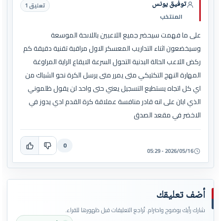
توفيق يونس
تعليق 1
المنتخب
على ما فهمت سيحضر جميع اللاعبين باللاىحة الموسعة
وسيخضعون اثناء التداريب المعسكر الاول مراقبة تقنية دقيقة كم
ركض اللاعب الحالة البدنية التحول السرعة الايقاع الراية المراوغة
المهارة النهج التكتيكي متى يمرر متى يرسل الكرة نحو الشباك من
اي كل اتجاه يستطيع التسجيل يعني حتى واحد لن يقول ظلموني
الذي ابان على انه قادر منافسة عملاقة كرة القدم ادي يدوز في
الاخضر في مقعد الصدق
0
2026/05/16 - 05:29
أضف تعليقك
شارك رأيك بوضوح واحترام. تُراجع التعليقات قبل ظهورها للقراء.