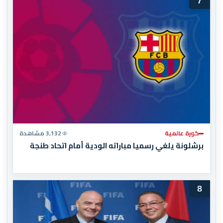
7
كورة عالمية
3,132 مشاهدة
برشلونة يلغي رسميا مباراته الودية أمام اتحاد طنجة
8