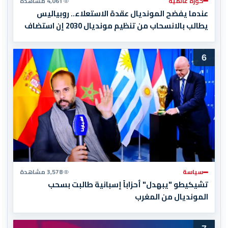
كورة عالمية
4,061 مشاهدة
عندما يفضح المونديال عقدة الاستعلاء.. روبياليس
يطالب بالانسحاب من تنظيم مونديال 2030 إن استضاف
المغرب المباراة النهائية!
6
سياسة
3,578 مشاهدة
تشيكيطو "يبهدل" أحزاباً إسبانية طالبت بسحب
المونديال من المغرب