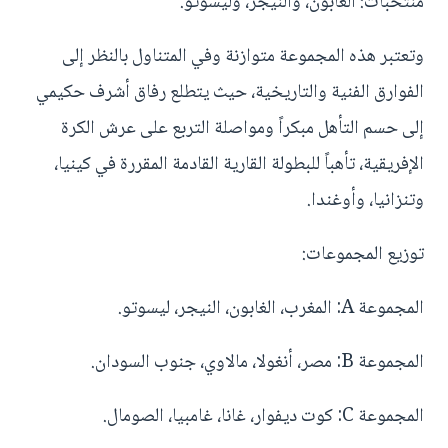
منتخبات: الغابون، والنيجر، وليسوتو.
وتعتبر هذه المجموعة متوازنة وفي المتناول بالنظر إلى
الفوارق الفنية والتاريخية، حيث يتطلع رفاق أشرف حكيمي
إلى حسم التأهل مبكراً ومواصلة التربع على عرش الكرة
الإفريقية، تأهباً للبطولة القارية القادمة المقررة في كينيا،
وتنزانيا، وأوغندا.
توزيع المجموعات:
المجموعة A: المغرب، الغابون، النيجر، ليسوتو.
المجموعة B: مصر، أنغولا، مالاوي، جنوب السودان.
المجموعة C: كوت ديفوار، غانا، غامبيا، الصومال.