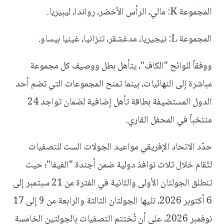
المجموعة K: مالي، الرأس الأخضر، رواندا، ليبيريا.
المجموعة L: نيجيريا، مدغشقر، تنزانيا، غينيا بيساو.
ووفقاً للوائح "الكاف"، يتأهل بطل ووصيف كل مجموعة
مباشرة إلى النهائيات، بينما تمنح المجموعات التي تضم أحد
الدول المستضيفة بطاقة تأهل إضافية لضمان تواجد 24
منتخباً في المحفل القاري.
حدّد الاتحاد الإفريقي مواعيد الجولات الست للتصفيات
لتُقام خلال ثلاث نوافذ دولية ضمن أجندة "الفيفا"؛ حيث
تنطلق الجولتان الأولى والثانية في الفترة من 21 سبتمبر إلى
6 أكتوبر 2026، تليها الجولتان الثالثة والرابعة من 9 إلى 17
نوفمبر 2026، على أن تُختتم التصفيات بالجولتين الخامسة