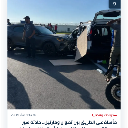
9
حوادث وقضايا
934 مشاهدة
مأساة على الطريق بين تطوان ومارتيل.. حادثة سير