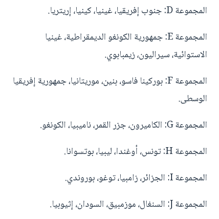
المجموعة D: جنوب إفريقيا، غينيا، كينيا، إريتريا.
المجموعة E: جمهورية الكونغو الديمقراطية، غينيا
الاستوائية، سيراليون، زيمبابوي.
المجموعة F: بوركينا فاسو، بنين، موريتانيا، جمهورية إفريقيا
الوسطى.
المجموعة G: الكاميرون، جزر القمر، ناميبيا، الكونغو.
المجموعة H: تونس، أوغندا، ليبيا، بوتسوانا.
المجموعة I: الجزائر، زامبيا، توغو، بوروندي.
المجموعة J: السنغال، موزمبيق، السودان، إثيوبيا.