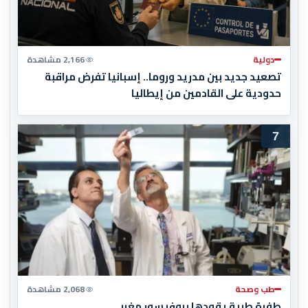
دولية
2,166 مشاهدة
تصعيد جديد بين مدريد وروما.. إسبانيا تفرض مراقبة
حدودية على القادمين من إيطاليا
7
طب وصحة
2,068 مشاهدة
طفرة طبية يقودها بروفيسور مغربي