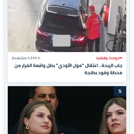
حوادث وقضايا
3,333 مشاهدة
جاب الربحة.. اعتقال "مول الأودي" بطل واقعة الفرار من
محطة وقود بطنجة
5