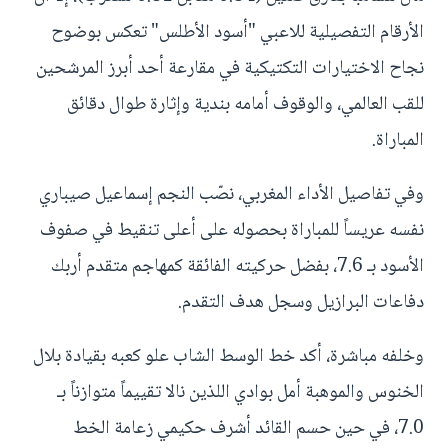
الأرقام التفصيلية للاعبي "أسود الأطلس" تعكس بوضوح
نجاح الاختيارات التكتيكية في مقارعة أحد أبرز المرشحين
للقب العالمي، والوقوف أمامه بندية وإثارة طوال دقائق
المباراة.
وفي تفاصيل الأداء المغربي، نصّب النجم إسماعيل صيباري
نفسه عريساً للمباراة بحصوله على أعلى تنقيط في صفوف
الأسود بـ 7.6، بفضل حركيته الفائقة كمهاجم متقدم أربك
دفاعات البرازيل وسجل هدف التقدم.
وخلفه مباشرة، أكد خط الوسط الشاب علو كعبه بقيادة بلال
الخنوس والموهبة أمل بوادي اللذين نالا تقييماً متوازناً بـ
7.0، في حين حسم القائد أشرف حكيمي زعامة الخط