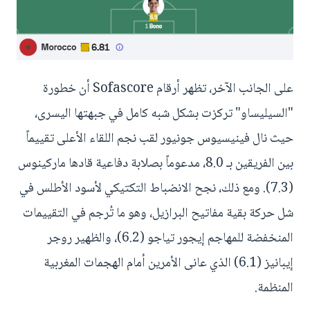
على الجانب الآخر، تظهر أرقام Sofascore أن خطورة
"السيليساو" تركزت بشكل شبه كامل في جبهتها اليسرى،
حيث نال فينيسيوس جونيور لقب نجم اللقاء الأعلى تقييماً
بين الفريقين بـ 8.0، مدعوماً بصلابة دفاعية قادها ماركينوس
(7.3). ومع ذلك، نجح الانضباط التكتيكي لأسود الأطلس في
شل حركة بقية مفاتيح البرازيل، وهو ما تُرجم في التقييمات
المنخفضة للمهاجم إيجور تياجو (6.2)، والظهير روجر
إيبانيز (6.1) الذي عانى الأمرين أمام الهجمات المغربية
المنظمة.