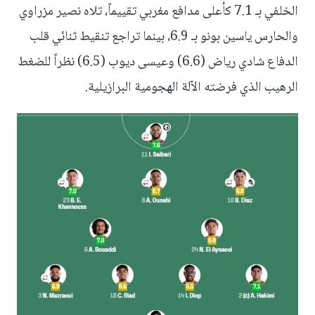
الخلفي بـ 7.1 كأعلى مدافع مغربي تقييماً، تلاه نصير مزراوي
والحارس ياسين بونو بـ 6.9، بينما تراجع تنقيط ثنائي قلب
الدفاع شادي رياض (6.6) وعيسى ديوب (6.5) نظراً للضغط
الرهيب الذي فرضته الآلة الهجومية البرازيلية.