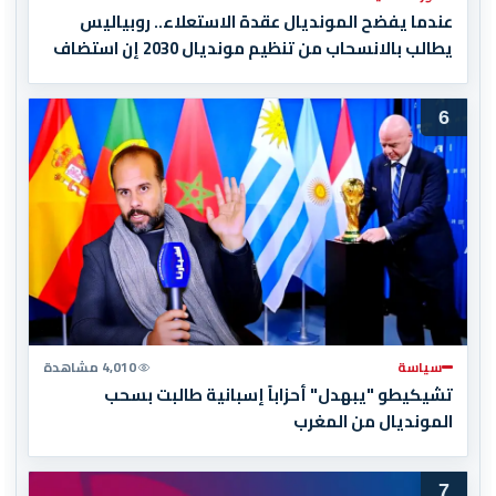
عندما يفضح المونديال عقدة الاستعلاء.. روبياليس
يطالب بالانسحاب من تنظيم مونديال 2030 إن استضاف
المغرب المباراة النهائية!
6
سياسة
4,010 مشاهدة
تشيكيطو "يبهدل" أحزاباً إسبانية طالبت بسحب
المونديال من المغرب
7