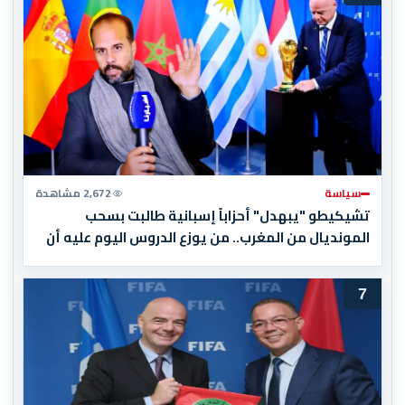
سياسة
2,672 مشاهدة
تشيكيطو "يبهدل" أحزاباً إسبانية طالبت بسحب
المونديال من المغرب.. من يوزع الدروس اليوم عليه أن
يبدأ بقراءة تاريخه أولاً
7