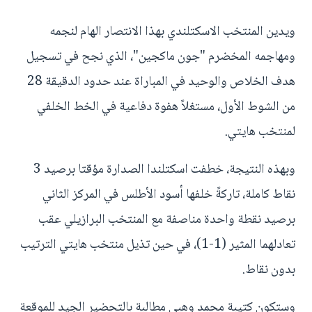
ويدين المنتخب الاسكتلندي بهذا الانتصار الهام لنجمه
ومهاجمه المخضرم "جون ماكجين"، الذي نجح في تسجيل
هدف الخلاص والوحيد في المباراة عند حدود الدقيقة 28
من الشوط الأول، مستغلاً هفوة دفاعية في الخط الخلفي
لمنتخب هايتي.
وبهذه النتيجة، خطفت اسكتلندا الصدارة مؤقتا برصيد 3
نقاط كاملة، تاركةً خلفها أسود الأطلس في المركز الثاني
برصيد نقطة واحدة مناصفة مع المنتخب البرازيلي عقب
تعادلهما المثير (1-1)، في حين تذيل منتخب هايتي الترتيب
بدون نقاط.
وستكون كتيبة محمد وهبي مطالبة بالتحضير الجيد للموقعة