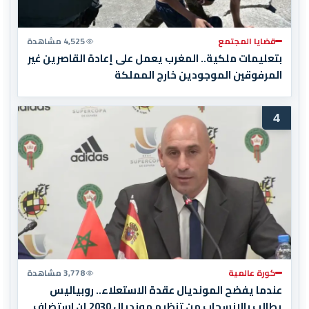
قضايا المجتمع
4,525 مشاهدة
بتعليمات ملكية.. المغرب يعمل على إعادة القاصرين غير
المرفوقين الموجودين خارج المملكة
4
كورة عالمية
3,778 مشاهدة
عندما يفضح المونديال عقدة الاستعلاء.. روبياليس
يطالب بالانسحاب من تنظيم مونديال 2030 إن استضاف