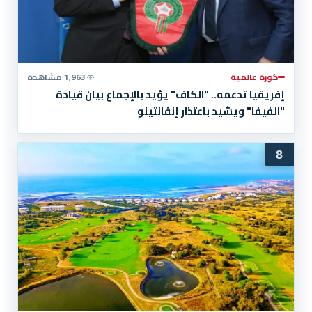
كورة عالمية
1,963 مشاهدة
إفريقيا تدعمه.. "الكاف" يؤيد بالإجماع بيان قيادة
"الفيفا" ويشيد باعتذار إنفانتينو
8