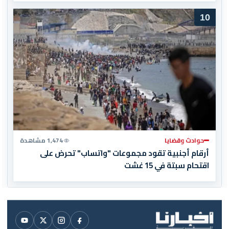
10
حوادث وقضايا
1,474 مشاهدة
أرقام أجنبية تقود مجموعات "واتساب" تحرض على
اقتحام سبتة في 15 غشت