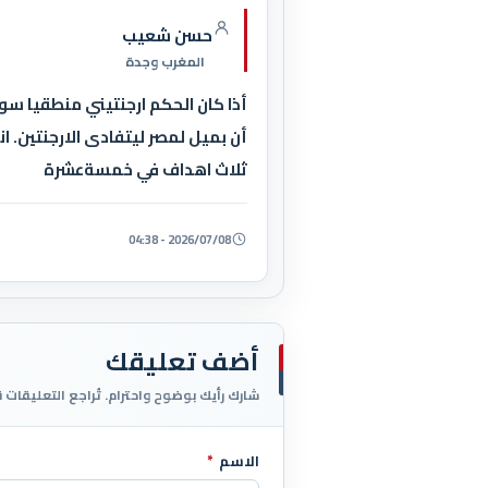
حسن شعيب
المغرب وجدة
أذا كان الحكم ارجنتيني منطقيا 
أن بميل لمصر ليتفادى الارجنتين. 
ثلاث اهداف في خمسةعشرة
2026/07/08 - 04:38
أضف تعليقك
شارك رأيك بوضوح واحترام. تُراجع التعليقات 
الاسم
*
اترك هذا الحقل فارغاً