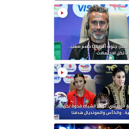
 يحذر: جنوب أفريقيا خصم صعب..
ا لكل الاحتمالات
 الرميشي: غزلان الشباك قدوة لكل
ة.. والكأس والمونديال هدفنا