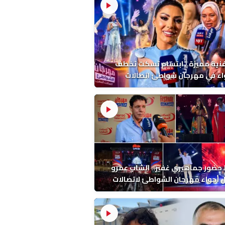
فنية مميزة.. ابتسام تسكت تخطف
اء في مهرجان شواطئ اتصالات
ب بالمضيق
ضور جماهيري غفير.. الشاب عمرو
أجواء مهرجان الشواطئ لاتصالات
ب بطنجة