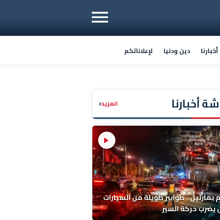
خبارنا
دين ودنيا
لإعلاناتكم
ة أخبارنا
‹
المزيد
م بمارتيل.. طوابير طويلة من السيارات
يضرب حركة السير