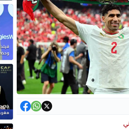
فيلدا
وحضرن
خديجة
مغربي
ني