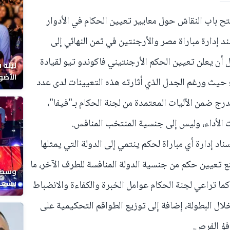
 فتح باب النقاش حول معايير تعيين الحكام في الأدوار
 العالم 2026، بعدما أسند إدارة مباراة مصر والأرجنتين في ثمن النهائي إلى
 أن يعلن تعيين الحكم الأرجنتيني فاكوندو تيو لقيادة
ليلة 
الأضو
؛ حيث ورغم الجدل الذي أثارته هذه التعيينات لدى عدد
المغر
ندرج ضمن الآليات المعتمدة من لجنة الحكام بـ"فيفا"،
ت الأداء، وليس إلى جنسية المنتخب المنافس.
اد إدارة أي مباراة لحكم ينتمي إلى الدولة التي يمثلها
نع تعيين حكم من جنسية الدولة المنافسة للطرف الآخر، ما
وسط ح
يشعل 
كما تراعي لجنة الحكام عوامل الخبرة والكفاءة والانضباط
المغر
ال البطولة، إضافة إلى توزيع الطواقم التحكيمية على
فؤ الفرص.