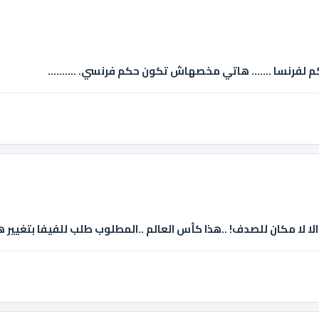
 لفرنسا ....... هاتي مخصهاش تكون حكم فرنسي. ..........
والا لا مكان للصدف! ..هذا كأس العالم ..المطلوب طلب للفيفا بتغيير 