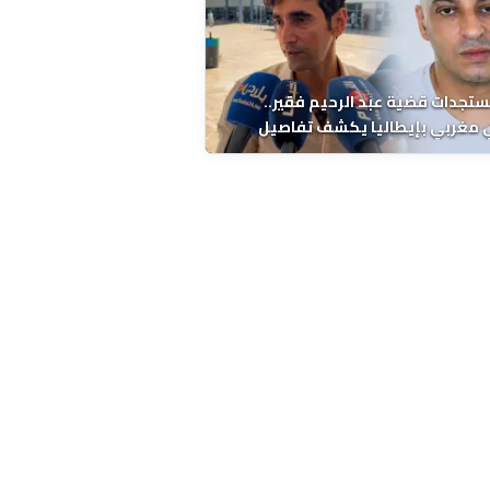
ستجدات قضية عبد الرحيم فقير..
 مغربي بإيطاليا يكشف تفاصيل
ة ونتائج التشريح