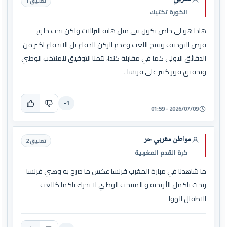
تعليق 1
الكورة تكتيك
هاذا هو لي خاص يكون في مثل هاته النزالات ولكن يجب خلق
فرص التهديف وفتح اللعب وعدم الركن للدفاع بل الاندفاع اكثر من
الدقائق الاولى كما في مقابلة كندا، نتمنا التوفيق للمنتخب الوطني
وتحقيق فوز كبير على فرنسا .
-1
2026/07/09 - 01:59
مواطن مغربي حر
تعليق 2
كرة القدم المغربية
ما شاهدنا في مبارة المغرب فرنسا عكس ما صرح به وهبي فرنسا
ربحت باكمل الأريحية و المنتخب الوطني لا يحرك ياكما كللعب
الاطفال الهوا