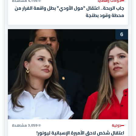
حوادث وقضايا
4,156 مشاهدة
جاب الربحة.. اعتقال "مول الأودي" بطل واقعة الفرار من
محطة وقود بطنجة
6
دولية
3,059 مشاهدة
اعتقال شخص لاحق الأميرة الإسبانية ليونور!