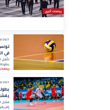
رياضات أخرى
21 22:26:00
تونس 
في ال
تأهل ال
بطولة إ
رياضات 
21 17:59:00
بطولة
يفشل 
فشل ال
إفريقيا للأمم 2021، بعد خسارت