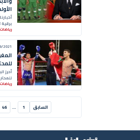
والأب
الأول
أخبارنا
برقية 
رياضات 
الخماس
21 15:31:00
المغر
للمحت
أحرز ا
للمحترفين (وزن 67 كلغ) ع
رياضات 
السابق
1
…
46