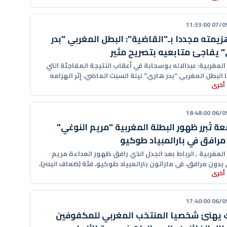
07/09/20
زيمته مجددا بـ"القاضية": البطل المغربي "بدر
 يفاجئ متابعيه بتصريح مثير
 المغربية: عبدالاله بوسحابة في أعقاب النتيجة المفاجئة التي
البطل المغربي "بدر هاري" ليلة السبت الماضي، إثر انهزامه
أخرى
ة القاضية
06/09/20
عة تُبرر ظهور البطلة المغربية "مريم النوغي"
مرافق في بارالمبياد طوكيو
 المغربية ـ الرباط بعد الجدل الذي رافق ظهور العداءة مريم
بدون مرافق، في ماراتون بارالمبياد طوكيو، فئة (ضعاف البصر)،
أخرى
06/09/20
 يهنئ شخصيا المنتخب المغربي للمكفوفين