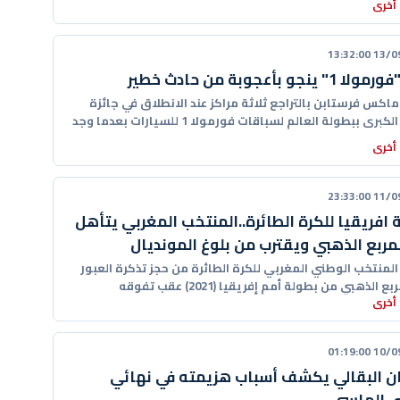
أخرى
13/09/20
 ينجو بأعجوبة من حادث خطير
اكس فرستابن بالتراجع ثلاثة مراكز عند الانطلاق في جائزة
برى ببطولة العالم لسباقات فورمولا 1 للسيارات بعدما وجد
أخرى
11/09/20
 افريقيا للكرة الطائرة..المنتخب المغربي يتأهل
لمربع الذهبي ويقترب من بلوغ المونديال
لمنتخب الوطني المغربي للكرة الطائرة من حجز تذكرة العبور
ع الذهبي من بطولة أمم إفريقيا (2021) عقب تفوقه
أخرى
10/09/20
 البقالي يكشف أسباب هزيمته في نهائي