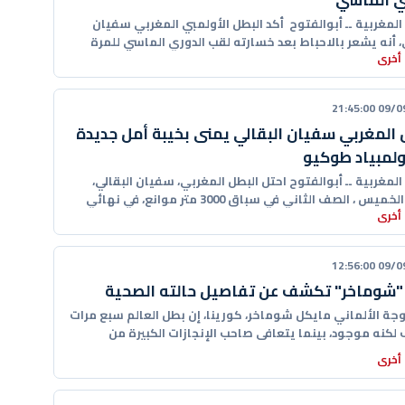
ي الماسي
 المغربية ــ أبوالفتوح أكد البطل الأولمبي المغربي سفيان
، أنه يشعر بالاحباط بعد خسارته لقب الدوري الماسي للمرة
أخرى
 على
09/09/20
 المغربي سفيان البقالي يمنى بخيبة أمل جديدة
ولمبياد طوكيو
 المغربية ــ أبوالفتوح احتل البطل المغربي، سفيان البقالي،
س ، الصف الثاني في سباق 3000 متر موانع، في نهائي
أخرى
09/09/20
"شوماخر" تكشف عن تفاصيل حالته الصحية
وجة الألماني مايكل شوماخر، كورينا، إن بطل العالم سبع مرات
لكنه موجود، بينما يتعافى صاحب الإنجازات الكبيرة من
أخرى