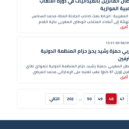
طال الفائزين بالميداليات في دورة الألعاب
مبية الموازية
 المغربية : الرباط بعث صاحب الجلالة الملك محمد السادس
تهنئة إلى أعضاء المنتخب الوطني المغربي لكرة القدم
أخرى
ية للمكفوفين
06/09/20
بي حمزة رشيد يحرز حزام المنظمة الدولية
رفين
لبطل المغربي ،حمزة رشيد، حزام المنظمة الدولية للمواي طاي
قب تغلبه على الإماراتي محمد المرضي
أخرى
47
48
49
50
…
202
التالي