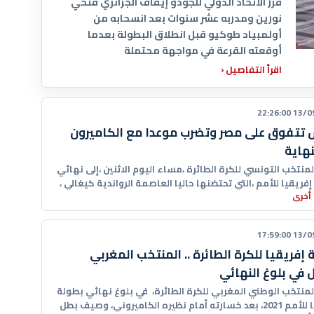
قرر الاتحاد الدولي للجودو إيقاف الجزائري فتحي
نورين ومدربه عشر سنوات بعد انسحابه من
أولمبياد طوكيو قبل انطلاق البطولة بعدما
أوقعته القرعة في مواجهة محتملة
اقرأ التفاصيل
‹
13/09/20
تتفوق على مصر وتضرب موعدا مع الكاميرون
نهاية
منتخب التونسي للكرة الطائرة ،مساء اليوم الاثنين ،إلى نهائي
فريقيا للأمم ،التي تحتضنها حاليا العاصمة الرواندية كيغالي ،
أخرى
13/09/20
 إفريقيا للكرة الطائرة .. المنتخب المغربي
في بلوغ النهائي
منتخب الوطني المغربي للكرة الطائرة، في بلوغ نهائي بطولة
ه أمام نظيره الكاميروني، وصيف بطل