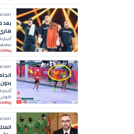
21 11:33:00
بعد ه
هاري"
أخبارنا
حصدها 
رياضات 
بالضرب
21 18:48:00
الجام
بدون 
أخبارنا
النوغي 
رياضات 
21 17:40:00
الملك