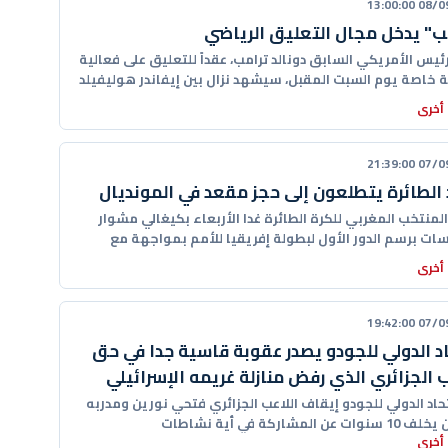
08/09/20
ب" يدخل مجال التعليق الرياضي
ئيس الأمريكي السابق دونالد ترامب، عقداً للتعليق على فعالية
 خاصة يوم السبت المقبل، سيشهد نزال بين إيفاندر هوليفيلد
أخرى
07/09/20
الطائرة يتطلعون إلى حجز مقعد في المونديال
لمنتخب المغربي للكرة الطائرة غدا الأربعاء بكيغالي مشوار
سات برسم الدور الأول لبطولة إفريقيا للأمم بمواجهة مع
 التنزاني
أخرى
07/09/20
اد الدولي للجودو يصدر عقوبة قاسية جدا في حق
ب الجزائري الذي رفض منازلة غريمه الإسرائيلي
تحاد الدولي للجودو إيقاف اللاعب الجزائري فتحي نورين ومدربه
 عن المشاركة في أية نشاطات
أخرى