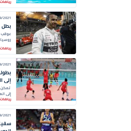
رياضات 
21 13:32:00
بطل "فورمولا 1"
عوقب م
روسيا الك
رياضات 
21 23:33:00
بطولة
إلى ا
تمكن ا
إلى المرب
رياضات 
21 01:19:00
سفيان