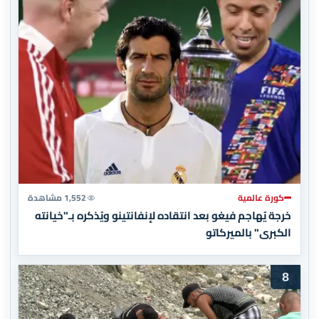
كورة عالمية
1,552 مشاهدة
خرجة يُهاجم فيغو بعد انتقاده لإنفانتينو ويُذكره بـ"خيانته
الكبرى" بالميركاتو
8