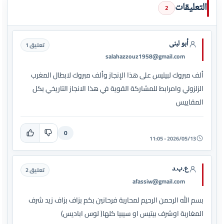
التعليقات
2
أبو لبنى
تعليق 1
salahazzouz1958@gmail.com
ألف مبروك لبيتيس على هذا الإنجاز وألف مبروك لابطال المغرب
الزلزولي وامرابط للمشاركة القوية في هذا الانجاز التاريخي بكل
المقاييس
0
2026/05/13 - 11:05
ع.ب.د
تعليق 2
afassiw@gmail.com
بسم الله الرحمن الرحيم لمحاربة فرحانين بكم بزاف بزاف زيد شرف
المغاربة اوشرف بيتيس او سيبيا كلها( لوس اباديس)