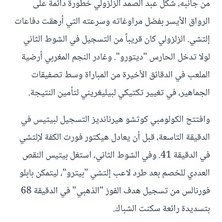
من جانبه، شكل عبد الصمد الزلزولي خطورة دائمة على
الرواق الأيسر بفضل مراوغاته وسرعته التي أرهقت دفاعات
إلتشي. الزلزولي كان قريباً من التسجيل في الشوط الثاني
لولا تدخل الحارس "ديتورو". وغادر النجم المغربي أرضية
الملعب في الدقائق الأخيرة من المباراة وسط تصفيقات
الجماهير، في تغيير تكتيكي لبيليغريني لتأمين النتيجة.
وافتتح الكولومبي كوتشو هيرنانديز التسجيل لبيتيس في
الدقيقة التاسعة، قبل أن يعادل هيكتور فورت الكفة لإلتشي
في الدقيقة 41. وفي الشوط الثاني، استغل بيتيس النقص
العددي للخصم بعد طرد لاعب إلتشي "بيترو"، ليتمكن بابلو
فورنالس من تسجيل هدف الفوز "الذهبي" في الدقيقة 68
بتسديدة رائعة سكنت الشباك.