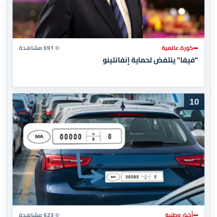
كورة عالمية
691 مشاهدة
"فيفا" ينتفض لحماية إنفانتينو
10
أخبار وطنية
623 مشاهدة