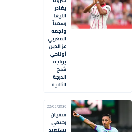
جيرونا
يغادر
الليغا
رسمياً
ونجمه
المغربي
عز الدين
أوناحي
يواجه
شبح
الدرجة
الثانية
22/05/2026
سفيان
رحيمي
يستعيد