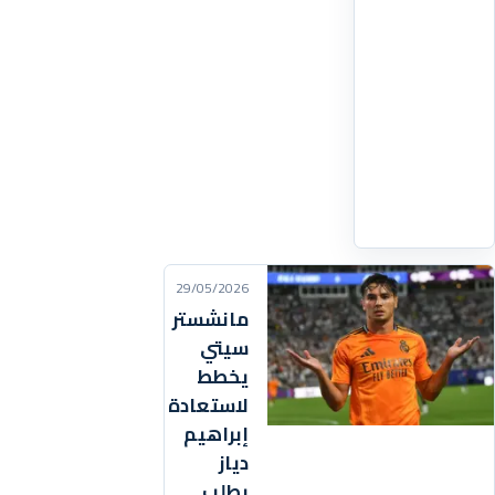
عقد
المهاجم
المغربي
ونجم
الأسود
(سابقا)
اقرأ
التفاصيل
‹
29/05/2026
مانشستر
سيتي
يخطط
لاستعادة
إبراهيم
دياز
بطلب