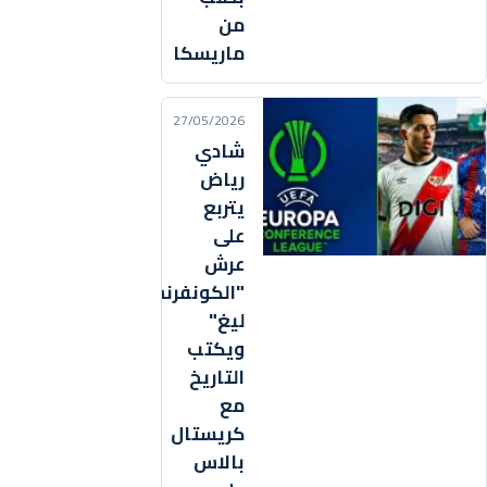
من
ماريسكا
27/05/2026
شادي
رياض
يتربع
على
عرش
"الكونفرنس
ليغ"
ويكتب
التاريخ
مع
كريستال
بالاس