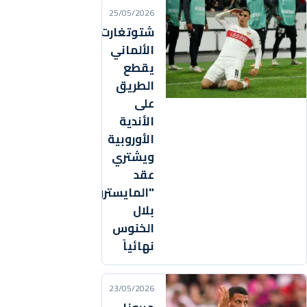
25/05/2026
شتوتغارت
الألماني
يقطع
الطريق
على
الأندية
الأوروبية
ويشتري
عقد
"المايسترو"
بلال
الخنوس
نهائياً
23/05/2026