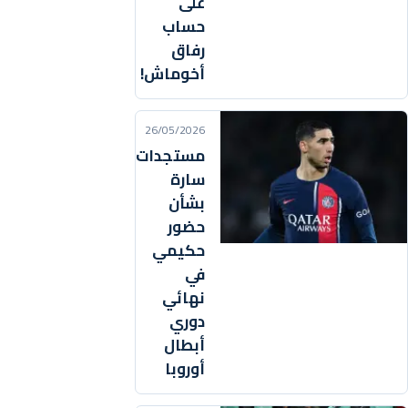
على
حساب
رفاق
أخوماش!
26/05/2026
مستجدات
سارة
بشأن
حضور
حكيمي
في
نهائي
دوري
أبطال
أوروبا