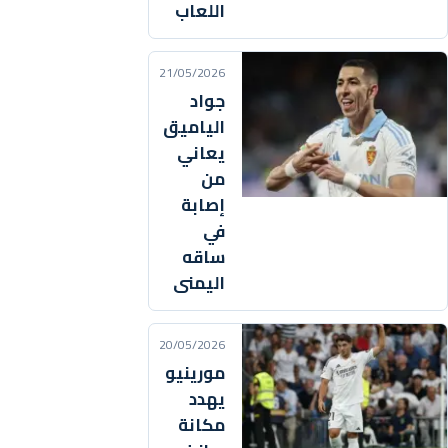
اللعاب
21/05/2026
جواد
الياميق
يعاني
من
إصابة
في
ساقه
اليمنى
20/05/2026
مورينيو
يهدد
مكانة