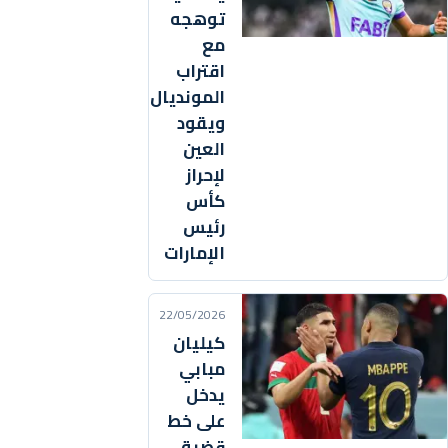
توهجه
مع
اقتراب
المونديال
ويقود
العين
لإحراز
كأس
رئيس
الإمارات
22/05/2026
كيليان
مبابي
يدخل
على خط
قضية