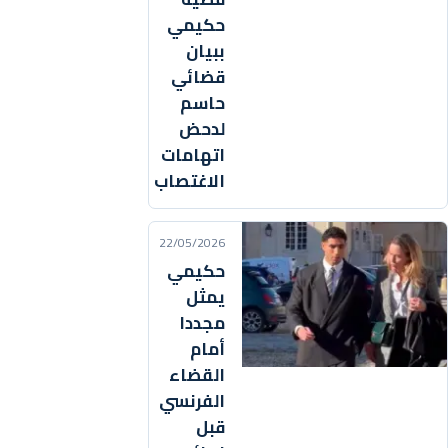
حكيمي
ببيان
قضائي
حاسم
لدحض
اتهامات
الاغتصاب
22/05/2026
حكيمي
يمثل
مجددا
أمام
القضاء
الفرنسي
قبل