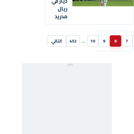
دياز في
ريال
مدريد
7
8
9
10
…
432
التالي