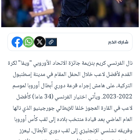
شارك الخبر
نال الفرنسي كريم بنزيمة جائزة الاتحاد الأوروبي "ويفا" لكرة
القدم لأفضل لاعب خلال الحفل المقام في مدينة إسطنبول
التركية، على هامش إجراء قرعة دوري أبطال أوروبا لموسم
2022-2023. ويأتي اختيار الفرنسي (34 عاما) كأفضل
لاعب في القارة العجوز خلفا للإيطالي جورجينيو الذي نالها
العام الماضي بعد قيادة منتخب بلاده إلى لقب كأس أوروبا
وفريقه تشلسي الإنجليزي إلى لقب دوري الأبطال، ليعزز