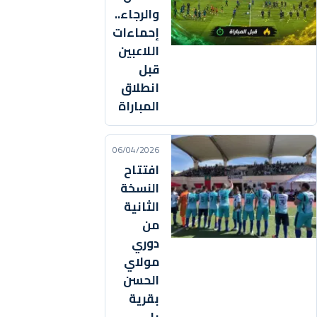
والرجاء..
إحماءات
اللاعبين
قبل
انطلاق
المباراة
06/04/2026
افتتاح
النسخة
الثانية
من
دوري
مولاي
الحسن
بقرية