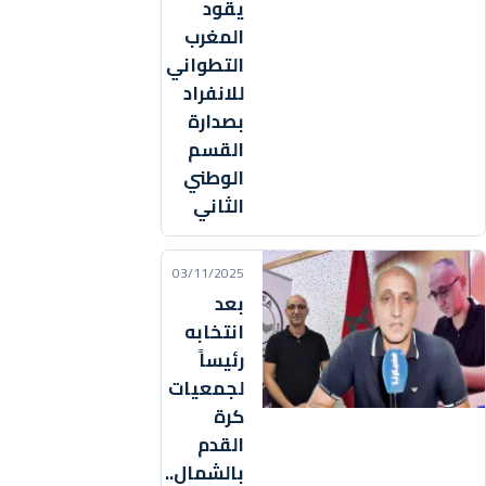
يقود
المغرب
التطواني
للانفراد
بصدارة
القسم
الوطني
الثاني
03/11/2025
بعد
انتخابه
رئيساً
لجمعيات
كرة
القدم
بالشمال..