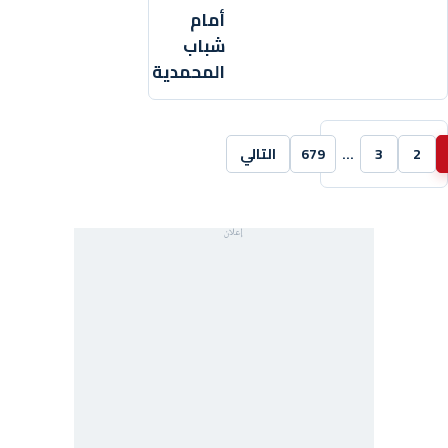
أمام
شباب
المحمدية
2
3
…
679
التالي