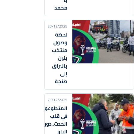
با
محمد
28/12/2025
لحظة
وصول
منتخب
بنين
بالبراق
إلى
طنجة
21/12/2025
المتطوعون
في قلب
الحدث..دورهم
البارز