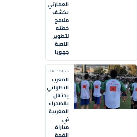
العمارتي
يكشف
ملامح
خطته
لتطوير
اللعبة
جهويا
03/11/2025
المغرب
التطواني
يحتفل
بالصحراء
المغربية
في
مباراة
القمة