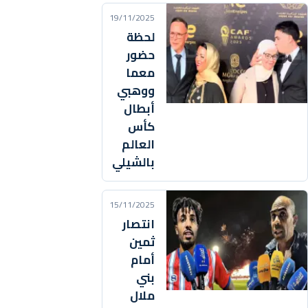
19/11/2025
لحظة
حضور
معما
ووهبي
أبطال
كأس
العالم
بالشيلي
15/11/2025
انتصار
ثمين
أمام
بني
ملال