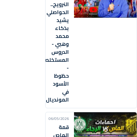
النرويج..
الحواصلي
يشيد
بذكاء
محمد
وهبي -
الدروس
المستخلصة
-
حظوظ
الأسود
في
المونديال
06/05/2026
قمة
الماص