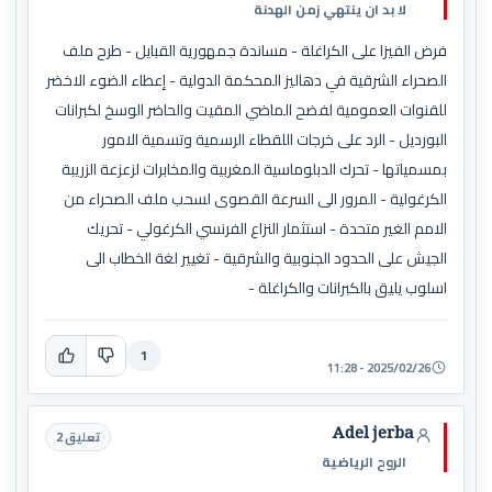
لا بد ان ينتهي زمن الهدنة
فرض الفيزا على الكراغلة - مساندة جمهورية القبايل - طرح ملف
الصحراء الشرقية في دهاليز المحكمة الدولية - إعطاء الضوء الاخضر
للقنوات العمومية لفضح الماضي المقيت والحاضر الوسخ لكبرانات
البورديل - الرد على خرجات اللقطاء الرسمية وتسمية الامور
بمسمياتها - تحرك الدبلوماسية المغربية والمخابرات لزعزعة الزريبة
الكرغولية - المرور الى السرعة القصوى لسحب ملف الصحراء من
الامم الغير متحدة - استثمار النزاع الفرنسي الكرغولي - تحريك
الجيش على الحدود الجنوبية والشرقية - تغيير لغة الخطاب الى
اسلوب يليق بالكبرانات والكراغلة -
1
2025/02/26 - 11:28
Adel jerba
تعليق 2
الروح الرياضية