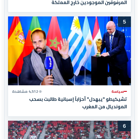
المرفوقين الموجودين خارج المملكة
5
سياسة
4,512 مشاهدة
تشيكيطو "يبهدل" أحزاباً إسبانية طالبت بسحب
المونديال من المغرب
6