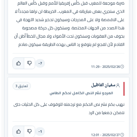
ضربة موجعة للمغرب قبل كأس إفريقيا للأمم وقبل كأس العالم
الذي ستجري بعض مبارياته في المغرب.. الخريطة لن نراها مجدداً لا
على الاقمصة ولا على المدرجات وسيكون تحذير شديد اللهجة في
هذا الصدد من الجهات المختصة. وستكون كل حركة مصحوبة
بخوف من العقوبات وسنكون تحت الأضواء ولا مجال للخطأ أظن أن
القادم لأن لقجع لم يتوقع رد التاس بهذه الطريقة سيكون صادم
-7
2025/02/26 - 11:29
سفيان الفاظيل
تعليق 3
المرجو نشر النص الكامل لحكم الطاس
نهيب بكم نشر نص الحكم مع ترجمته للوقوف على كل الحثيات حتى
نتمكن جمعيا من الرد
-1
2025/02/27 - 12:01