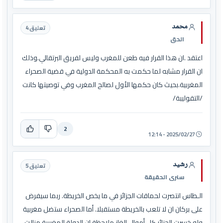
محمد
تعليق 4
الحق
اعتقد .ان هذا القرار فيه طعن للمغرب وليس لفريق البرتقالي.وذلك
ان القرار مشابه لما حكمت به المحكمة الدولية في قضية الصحراء
المغربية.بحيث كان حكمها الأول لصالح المغرب وفي توصيتها كانت
/التقوليبة/
2
2025/02/27 - 12:14
رشيد
تعليق 5
سنرى الحقيقة
الـطاس انتصرت لحماقات الجزائر في ما يخص الخريطة. ربما سيفرض
على بركان ان لا تلعب بالخريطة مستقبلا. أما الصحراء ستضل مغربية
ولو خسرت الجزائر كل أموال الغاز.ملاحظة ان الدولة المغربية مزالت