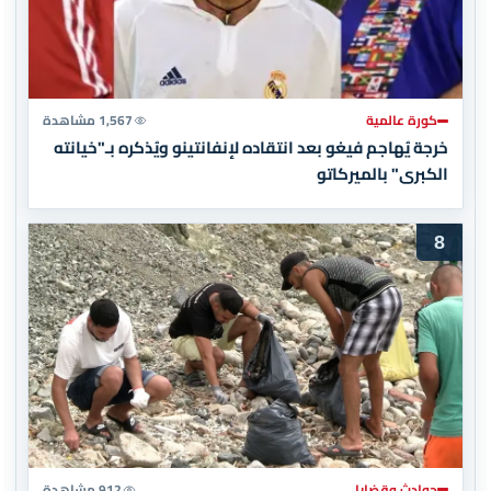
كورة عالمية
1,567 مشاهدة
خرجة يُهاجم فيغو بعد انتقاده لإنفانتينو ويُذكره بـ"خيانته
الكبرى" بالميركاتو
8
حوادث وقضايا
912 مشاهدة