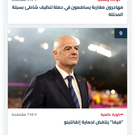
مهاجرون مغاربة يساهمون في حملة تنظيف شاطئ بسبتة
المحتلة
9
كورة عالمية
710 مشاهدة
"فيفا" ينتفض لحماية إنفانتينو