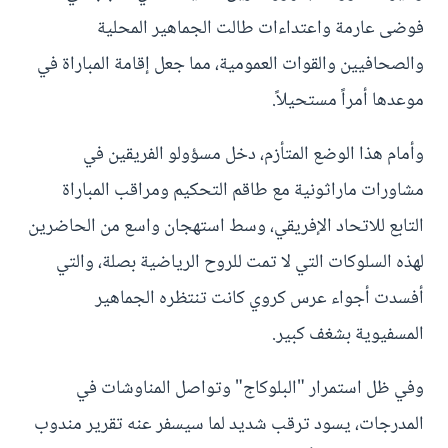
فوضى عارمة واعتداءات طالت الجماهير المحلية
والصحافيين والقوات العمومية، مما جعل إقامة المباراة في
موعدها أمراً مستحيلاً.
وأمام هذا الوضع المتأزم، دخل مسؤولو الفريقين في
مشاورات ماراثونية مع طاقم التحكيم ومراقب المباراة
التابع للاتحاد الإفريقي، وسط استهجان واسع من الحاضرين
لهذه السلوكات التي لا تمت للروح الرياضية بصلة، والتي
أفسدت أجواء عرس كروي كانت تنتظره الجماهير
المسفيوية بشغف كبير.
وفي ظل استمرار "البلوكاج" وتواصل المناوشات في
المدرجات، يسود ترقب شديد لما سيسفر عنه تقرير مندوب