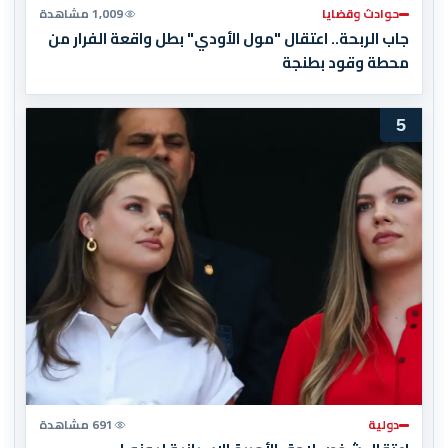
حوادث وقضايا
1,009 مشاهدة
جاب الربحة.. اعتقال "مول الأودي" بطل واقعة الفرار من
محطة وقود بطنجة
5
دولية
691 مشاهدة