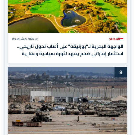
اقتصاد
964 مشاهدة
الواجهة البحرية لـ"بوزنيقة" على أعتاب تحول تاريخي..
استثمار إماراتي ضخم يمهد لثورة سياحية وعقارية
9