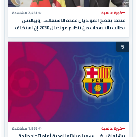
كورة عالمية
2,451 مشاهدة
عندما يفضح المونديال عقدة الاستعلاء.. روبياليس
يطالب بالانسحاب من تنظيم مونديال 2030 إن استضاف
المغرب المباراة النهائية!
5
كورة عالمية
1,962 مشاهدة
برشلونة يلغي رسميا مباراته الودية أمام اتحاد طنجة