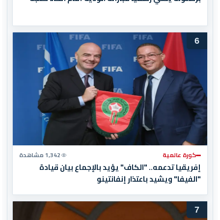
6
كورة عالمية
1,342 مشاهدة
إفريقيا تدعمه.. "الكاف" يؤيد بالإجماع بيان قيادة
"الفيفا" ويشيد باعتذار إنفانتينو
7