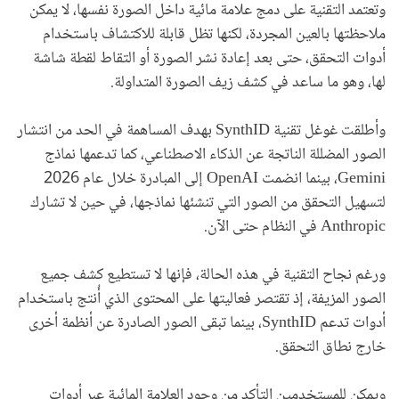
وتعتمد التقنية على دمج علامة مائية داخل الصورة نفسها، لا يمكن
ملاحظتها بالعين المجردة، لكنها تظل قابلة للاكتشاف باستخدام
أدوات التحقق، حتى بعد إعادة نشر الصورة أو التقاط لقطة شاشة
لها، وهو ما ساعد في كشف زيف الصورة المتداولة.
وأطلقت غوغل تقنية SynthID بهدف المساهمة في الحد من انتشار
الصور المضللة الناتجة عن الذكاء الاصطناعي، كما تدعمها نماذج
Gemini، بينما انضمت OpenAI إلى المبادرة خلال عام 2026
لتسهيل التحقق من الصور التي تنشئها نماذجها، في حين لا تشارك
Anthropic في النظام حتى الآن.
ورغم نجاح التقنية في هذه الحالة، فإنها لا تستطيع كشف جميع
الصور المزيفة، إذ تقتصر فعاليتها على المحتوى الذي أُنتج باستخدام
أدوات تدعم SynthID، بينما تبقى الصور الصادرة عن أنظمة أخرى
خارج نطاق التحقق.
ويمكن للمستخدمين التأكد من وجود العلامة المائية عبر أدوات