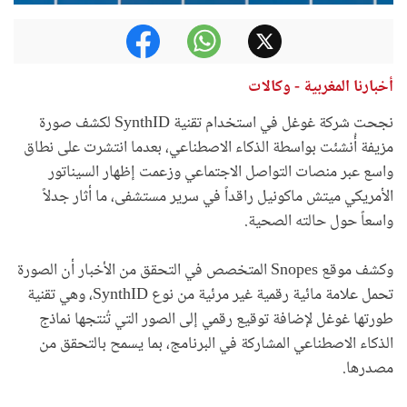
أخبارنا المغربية - وكالات
نجحت شركة غوغل في استخدام تقنية SynthID لكشف صورة
مزيفة أُنشئت بواسطة الذكاء الاصطناعي، بعدما انتشرت على نطاق
واسع عبر منصات التواصل الاجتماعي وزعمت إظهار السيناتور
الأمريكي ميتش ماكونيل راقداً في سرير مستشفى، ما أثار جدلاً
واسعاً حول حالته الصحية.
وكشف موقع Snopes المتخصص في التحقق من الأخبار أن الصورة
تحمل علامة مائية رقمية غير مرئية من نوع SynthID، وهي تقنية
طورتها غوغل لإضافة توقيع رقمي إلى الصور التي تُنتجها نماذج
الذكاء الاصطناعي المشاركة في البرنامج، بما يسمح بالتحقق من
مصدرها.