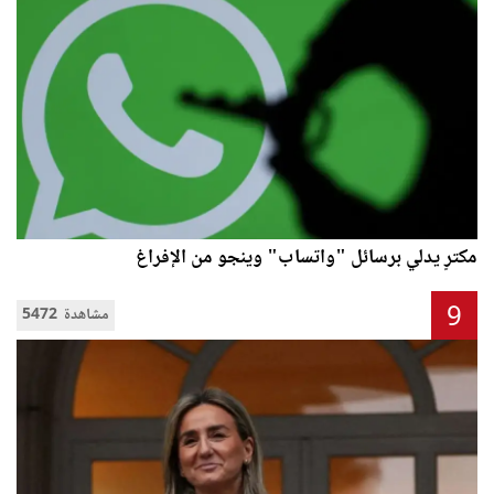
مكترٍ يدلي برسائل "واتساب" وينجو من الإفراغ
9
5472 مشاهدة