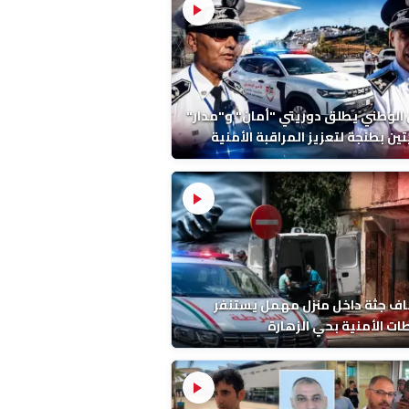
 الوطني يطلق دوريتي "أمان" و"مدار"
تين بطنجة لتعزيز المراقبة الأمنية
ف جثة داخل منزل مهمل يستنفر
ات الأمنية بحي الزهارة