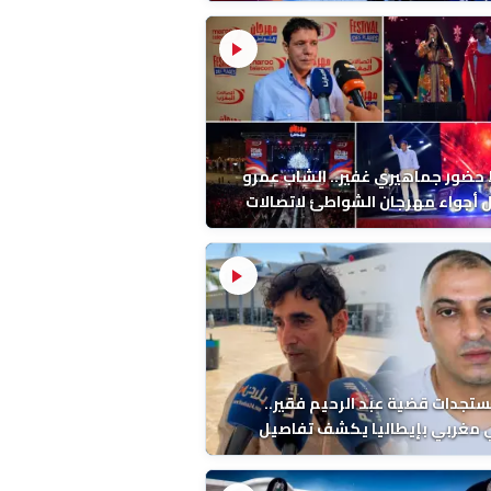
ب بالمضيق
ضور جماهيري غفير.. الشاب عمرو
أجواء مهرجان الشواطئ لاتصالات
ب بطنجة
ستجدات قضية عبد الرحيم فقير..
 مغربي بإيطاليا يكشف تفاصيل
ة ونتائج التشريح