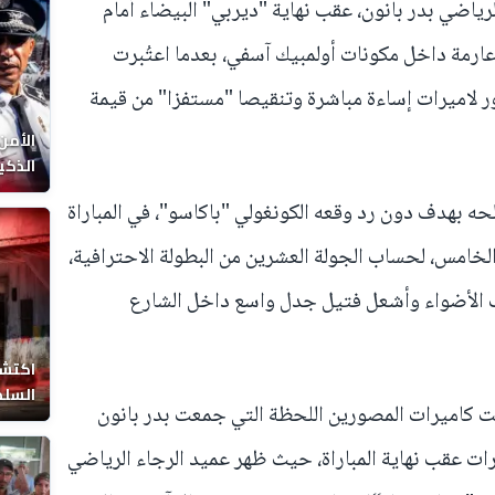
رياضي بدر بانون، عقب نهاية "ديربي" البيضاء أمام
رمة داخل مكونات أولمبيك آسفي، بعدما اعتُبرت
ر لاميرات إساءة مباشرة وتنقيصا "مستفزا" من قيمة
الأمن
الذكي
حه بهدف دون رد وقعه الكونغولي "باكاسو"، في المباراة
امس، لحساب الجولة العشرين من البطولة الاحترافية،
ف الأضواء وأشعل فتيل جدل واسع داخل الشارع
اكتشا
السلط
ّقت كاميرات المصورين اللحظة التي جمعت بدر بانون
رات عقب نهاية المباراة، حيث ظهر عميد الرجاء الرياضي