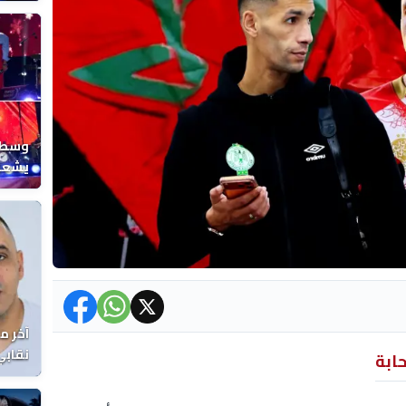
المغر
وسط ح
يشعل 
المغر
آخر م
نقابي
حابة
الوفا