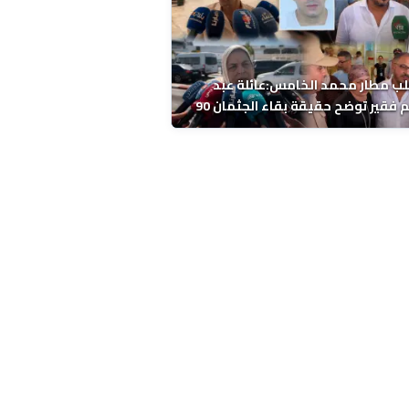
ب مطار محمد الخامس:عائلة عبد
الرحيم فقير توضح حقيقة بقاء الجثمان 90
 قبل إعادته إلى المغرب