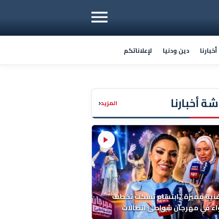
خبارنا
دين ودنيا
لإعلاناتكم
ة أخبارنا
‹
المزيد
فنية مميزة.. ابتسام تسكت تخطف
اء في مهرجان شواطئ اتصالات