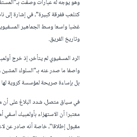
وهو يوجه له عبارات وصفت بـ"المستفز
كتلعب ففرقة كبيرة”، في إشارة إلى ناد
غضبا واسعا وسط الجماهير المسفيوية،
وتاريخ الفريق.
الرد المسفيوي لم يتأخر، إذ خرج أولم
واصفا ما صدر عنه بـ"السلوك المشين وغ
بل بإساءة صريحة لمؤسسة كروية لها ت
في سياق متصل، شدد البلاغ على أن ما
معتبرا أن الاستهزاء بأولمبيك آسفي أ
مقبول إطلاقا"، خاصة أنه صادر عن لا