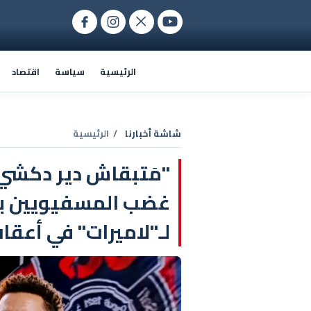
الرئيسية
سياسة
اقتصاد
شاشة أخبارنا
/ الرئيسية
"مَتبقاش دير دكشي 
غضب المسفيويين بع
لـ"لاميرات" في أعقا