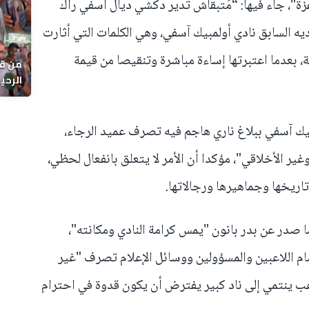
ة"، جاء فيها: “مَتبقاش تدير دكشي ديال آسفي راك
يه السابق نادي أولمبيك آسفي، وهي الكلمات التي أثارت
 بعدما اعتبرتها إساءة مباشرة وتنقيصا من قيمة
من قل
يوماً
بيك آسفي ببلاغ ناري هاجم فيه تصرف عميد الرجاء،
ير الأخلاقي"، مؤكدا أن الأمر لا يتعلق بانفعال لحظي،
اريخها وجماهيرها ورجالاتها.
 صدر عن بدر بانون "يمس كرامة النادي ومكانته"،
مام اللاعبين والمسؤولين ووسائل الإعلام تصرف "غير
عب ينتمي إلى ناد كبير يفترض أن يكون قدوة في احترام