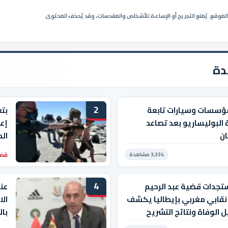
ي الموقع. يُمنع التجريح أو الإساءة للأشخاص والمقدسات، وقد يُحذف المحتوى
دة
2
ؤسسات وسيارات تابعة
بت
 البوليساريو بعد تصاعد
إعا
ان
ال
قضا
3,334 مشاهدة
4
تجدات قضية عبد الرحيم
عن
 نقابي مغربي بإيطاليا يكشف
الا
 الوفاة ونتائج التشريح
إن 