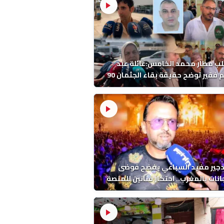
ب مطار محمد الخامس:عائلة عبد
الرحيم فقير توضح حقيقة بقاء الجثمان 90
 قبل إعادته إلى المغرب
دجير مفيد السباعي يفضح فوضى
نات بالمغرب.. احتكار فنانين للمنصة
ء اخرين