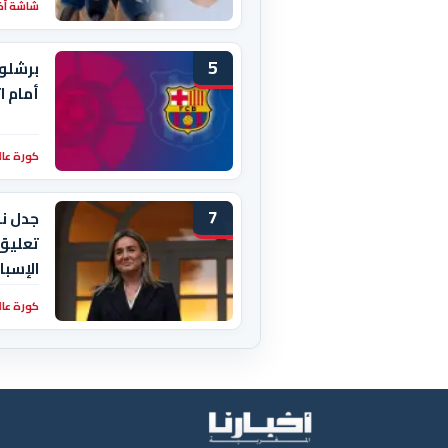
شاشة أخبا
5
برشلون
أمام ا
كورة عال
7
تعليق
الإسبا
كورة عال