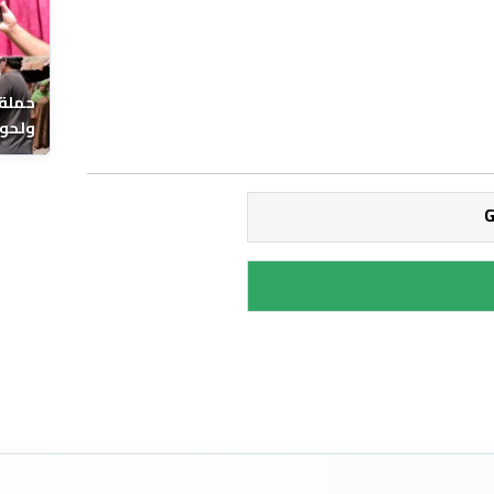
حملة 
ولحوم
بالحي