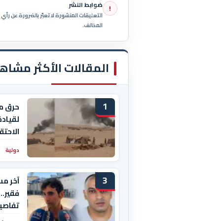
ضوابط النشر
!
التعليقات المنشورة لا تعبّر بالضرورة عن رأ
المخالف.
المقالات الأكثر مشاه
1
حرق م
لقيادة
الاحتق
دولية
3
آخر مس
فقير..
تفاصيل