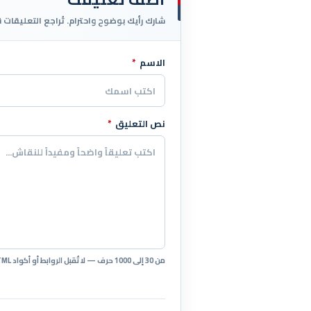
شارك رأيك بوضوح واحترام. تُراجع التعليقات 
الاسم
*
اترك هذا الحقل فارغاً
نص التعليق
*
من 30 إلى 1000 حرف — لا تُقبل الروابط أو أكواد HTML.