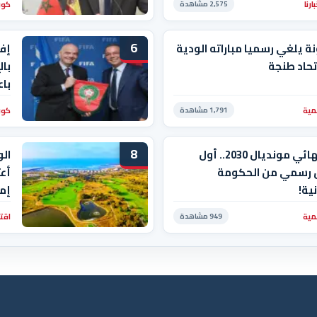
رنا
كور
2,575 مشاهدة
الن
6
ة يلغي رسميا مباراته الودية
إفر
تحاد طنجة
بال
باع
مية
كور
1,791 مشاهدة
8
جدل نهائي مونديال 2030.. أول
الو
 رسمي من الحكومة
أعت
نية!
إم
وع
مية
اقت
949 مشاهدة