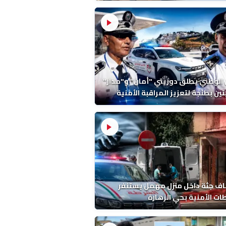
ة ونتائج التشريح
 الوطني يطلق دوريتي "أمان" و"مدار"
تين بطنجة لتعزيز المراقبة الأمنية
ف جثة داخل منزل مهمل يستنفر
ات الأمنية بحي الزهارة