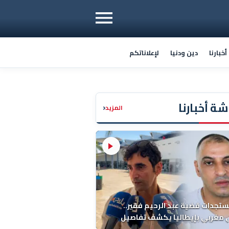
خبارنا
دين ودنيا
لإعلاناتكم
ة أخبارنا
‹
المزيد
ستجدات قضية عبد الرحيم فقير..
 مغربي بإيطاليا يكشف تفاصيل