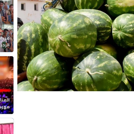
Video
من قل
يوماً
المنا
مهرجا
واقصا