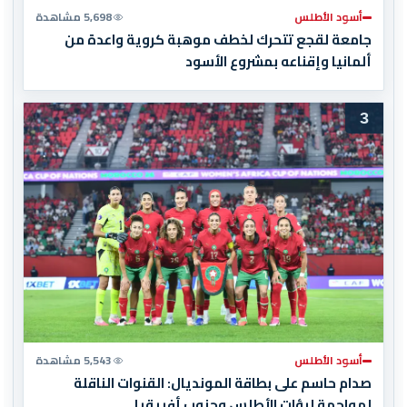
أسود الأطلس
5,698 مشاهدة
جامعة لقجع تتحرك لخطف موهبة كروية واعدة من
ألمانيا وإقناعه بمشروع الأسود
3
أسود الأطلس
5,543 مشاهدة
صدام حاسم على بطاقة المونديال: القنوات الناقلة
لمواجهة لبؤات الأطلس وجنوب أفريقيا