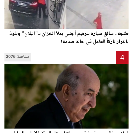
طنجة.. سائق سيارة بترقيم أجنبي يملأ الخزان بـ"البلان" ويلوذ
بالفرار تاركاً العامل في حالة صدمة!
4
2076 مشاهدة