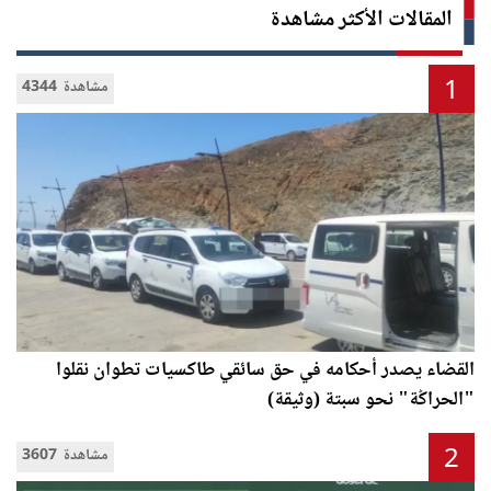
المقالات الأكثر مشاهدة
1
4344 مشاهدة
القضاء يصدر أحكامه في حق سائقي طاكسيات تطوان نقلوا
"الحراݣة" نحو سبتة (وثيقة)
2
3607 مشاهدة