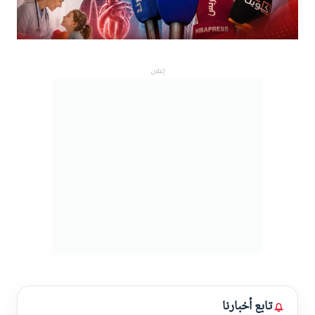
y
V
إعلان
i
d
e
o
تابع أخبارنا