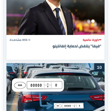
كورة عالمية
856 مشاهدة
"فيفا" ينتفض لحماية إنفانتينو
10