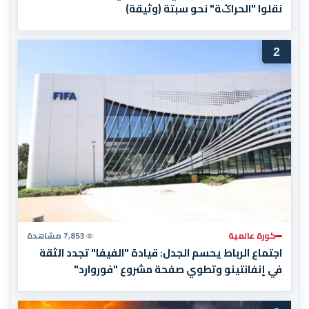
نقلوا "الحراݣة" نحو سبتة (وثيقة)
2
كورة عالمية
7,853 مشاهدة
اجتماع الرباط يحسم الجدل: قيادة "الفيفا" تجدد الثقة
في إنفانتينو وتطوي صفحة مشروع "فوروارد"