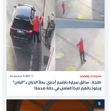
حوادث وقضايا
6,987 مشاهدة
طنجة.. سائق سيارة بترقيم أجنبي يملأ الخزان بـ"البلان"
ويلوذ بالفرار تاركاً العامل في حالة صدمة!
5