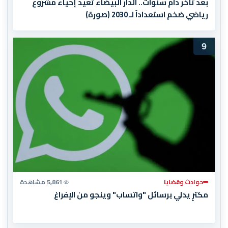
بعد تأخر دام سنوات.. الدار البيضاء تعيد إحياء مشروع
رياضي ضخم استعداداً لـ 2030 (صورة)
9
حوادث وقضايا
5,861 مشاهدة
مكترٍ يدلي برسائل "واتساب" وينجو من الإفراغ