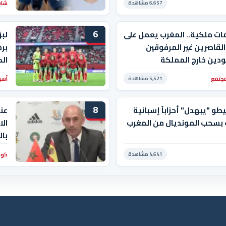
شاشة
6,657 مشاهدة
6
ات ملكية.. المغرب يعمل على
لبؤ
القاصرين غير المرفوقين
بره
دين خارج المملكة
الك
مجتمع
أسو
5,521 مشاهدة
8
و "يبهدل" أحزاباً إسبانية
عن
 بسحب المونديال من المغرب
الا
إن 
كور
4,641 مشاهدة
الن