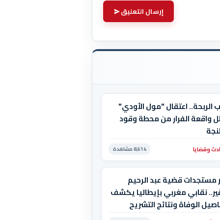
إرسال التعليق
 الربحة.. اعتقال "مول الأودي"
ل واقعة الفرار من محطة وقود
نجة
دث وقضايا
8,614 مشاهدة
ر مستجدات قضية عبد الرحيم
ر.. نقابي مغربي بإيطاليا يكشف
صيل الوفاة ونتائج التشريح