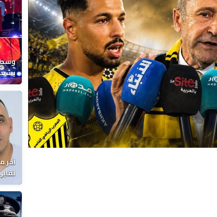
Video
وسط ح
يشعل 
المغر
آخر م
نقابي
الوفا