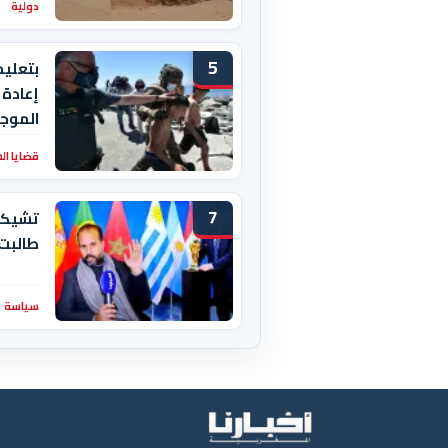
دولية
5
بتعليم
إعادة 
الموجو
قضايا ال
7
تشيكيط
طالبت
سياسة