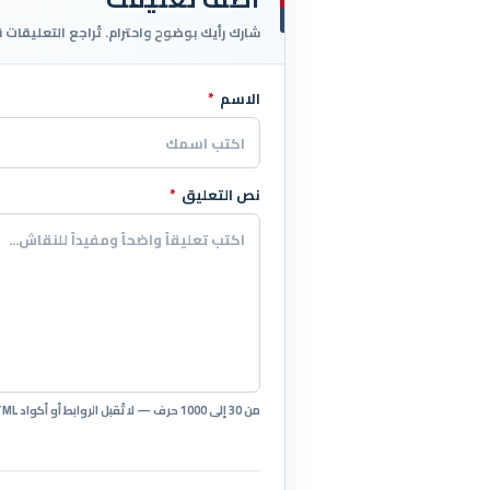
شارك رأيك بوضوح واحترام. تُراجع التعليقات 
الاسم
*
اترك هذا الحقل فارغاً
نص التعليق
*
من 30 إلى 1000 حرف — لا تُقبل الروابط أو أكواد HTML.