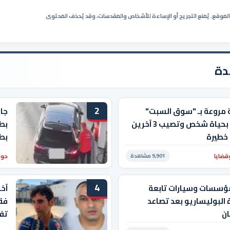
ي الموقع. يُمنع التجريح أو الإساءة للأشخاص والمقدسات، وقد يُحذف المحتوى
دة
2
 مروعة بـ "سوق السبت"
جاب
تودي بحياة شخص وتصيب 3 آخرين
بط
خطيرة
بط
قضايا
حوا
9,901 مشاهدة
4
ؤسسات وسيارات تابعة
آخ
 البوليساريو بعد تصاعد
فقي
ان
تفا