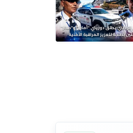
 الوطني يطلق دوريتي "أمان" و"مدار"
تين بطنجة لتعزيز المراقبة الأمنية