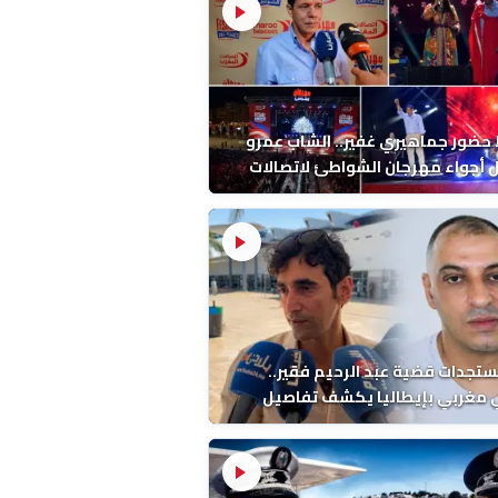
ضور جماهيري غفير.. الشاب عمرو
أجواء مهرجان الشواطئ لاتصالات
ب بطنجة
ستجدات قضية عبد الرحيم فقير..
 مغربي بإيطاليا يكشف تفاصيل
ة ونتائج التشريح