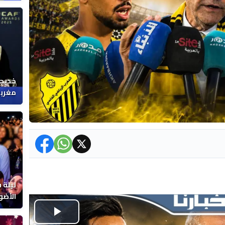
خديجة
مغربي
ليلة 
الأضو
المغر
Play