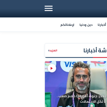
خبارنا
دين ودنيا
لإعلاناتكم
ة أخبارنا
‹
المزيد
 يحذر: جنوب أفريقيا خصم صعب..
ا لكل الاحتمالات