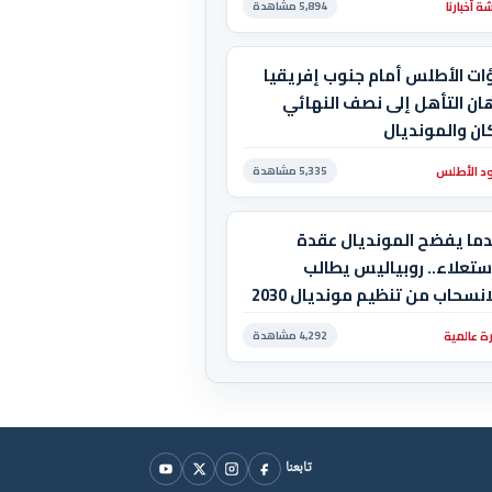
 أخبارنا
5,894 مشاهدة
ات الأطلس أمام جنوب إفريقيا
ان التأهل إلى نصف النهائي
ان والمونديال
د الأطلس
5,335 مشاهدة
دما يفضح المونديال عقدة
ستعلاء.. روبياليس يطالب
بالانسحاب من تنظيم مونديال 2030
استضاف المغرب المباراة
ة عالمية
4,292 مشاهدة
هائية!
تابعنا