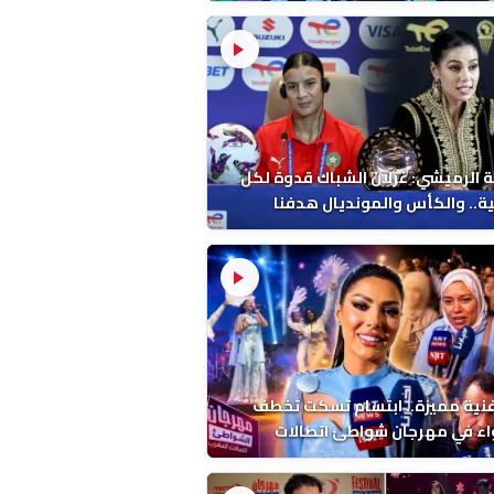
 الرميشي: غزلان الشباك قدوة لكل
ة.. والكأس والمونديال هدفنا
فنية مميزة.. ابتسام تسكت تخطف
اء في مهرجان شواطئ اتصالات
ب بالمضيق