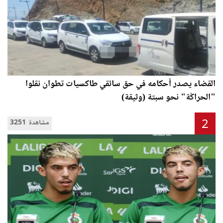
القضاء يصدر أحكامه في حق سائقي طاكسيات تطوان نقلوا
"الحراݣة" نحو سبتة (وثيقة)
2
3251 مشاهدة