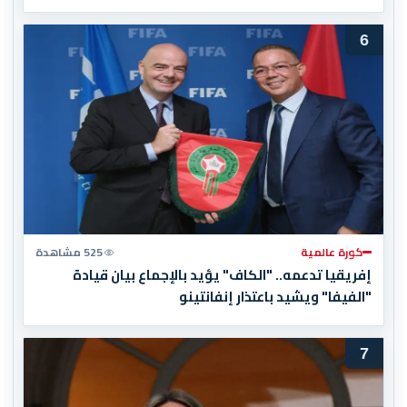
6
كورة عالمية
525 مشاهدة
إفريقيا تدعمه.. "الكاف" يؤيد بالإجماع بيان قيادة
"الفيفا" ويشيد باعتذار إنفانتينو
7