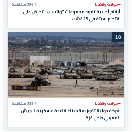
حوادث وقضايا
336 مشاهدة
أرقام أجنبية تقود مجموعات "واتساب" تحرض على
اقتحام سبتة في 15 غشت
10
حوادث وقضايا
329 مشاهدة
شركة دولية تفوز بعقد بناء قاعدة عسكرية للجيش
المغربي داخل غزة