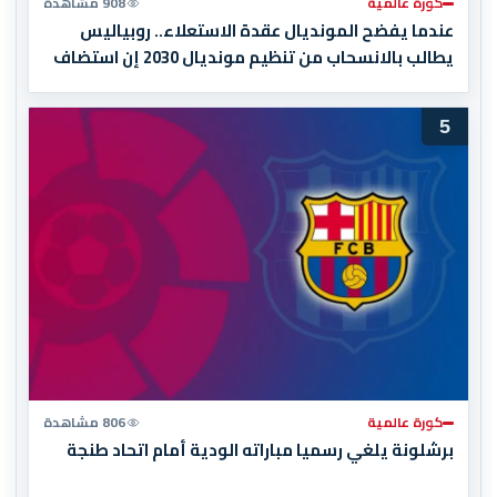
كورة عالمية
908 مشاهدة
عندما يفضح المونديال عقدة الاستعلاء.. روبياليس
يطالب بالانسحاب من تنظيم مونديال 2030 إن استضاف
المغرب المباراة النهائية!
5
كورة عالمية
806 مشاهدة
برشلونة يلغي رسميا مباراته الودية أمام اتحاد طنجة