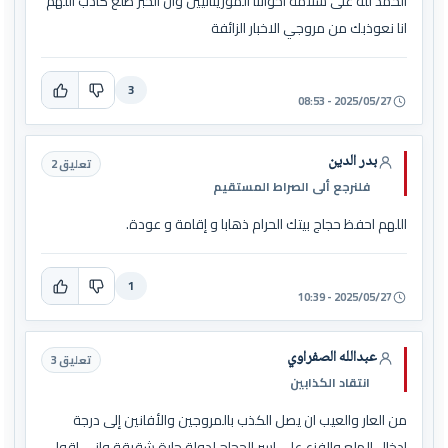
الحمد لله على سلامة اخواننا الموريتانيين وان الخبر طلع كاذب اللهم
انا نعوذبك من مروجي الاخبار الزائفة
3
2025/05/27 - 08:53
بدر الدين
تعليق 2
فلنرجع ألى الصراط المستقيم
اللهم احفظ حجاج بيتك الحرام ذهابا و إقامة و عودة.
1
2025/05/27 - 10:39
عبدالله الصفراوي
تعليق 3
انتقاد الكذابين
من العار والعيب ان يصل الكذب بالمروجين والأفانين إلى درجة
ادخال الهلع والفزع على اسر الحجاج لدولة جارة شقيقة واني اقول