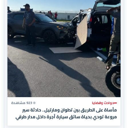
حوادث وقضايا
923 مشاهدة
مأساة على الطريق بين تطوان ومارتيل.. حادثة سير
مروعة تودي بحياة سائق سيارة أجرة داخل مدار طرقي