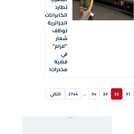
تطارد
الكابرانات..الشرطة
الجزائرية
توظف
شعار
"لارام"
في
قضية
مخدرات!
31
32
33
34
…
2744
التالي