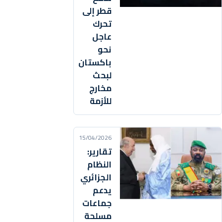
قطر إلى
تحرك
عاجل
نحو
باكستان
لبحث
مخارج
للأزمة
15/04/2026
تقارير:
النظام
الجزائري
يدعم
جماعات
مسلحة