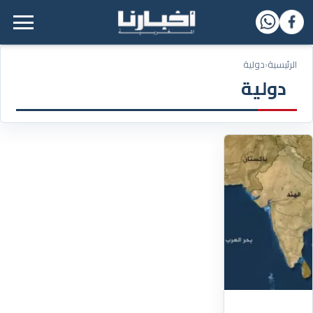
القائمة الرئيسية
الرئيسية
‹
دولية
دولية
18/04/2026
إيران
تعلن
إعادة
إغلاق
مضيق
هرمز
أعلنت