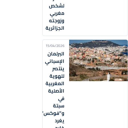
لشخص
مغربي
وزوجته
الجزائرية
15/04/2026
البرلمان
الإسباني
ينتصر
للهوية
المغربية
الأصلية
في
سبتة
و"فوكس"
يغرد