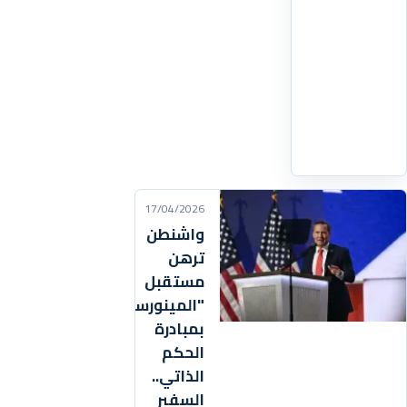
السابق
إعادة
فتح
هذا
الممر
اقرأ
التفاصيل
‹
17/04/2026
واشنطن
ترهن
مستقبل
"المينورسو"
بمبادرة
الحكم
الذاتي..
السفير