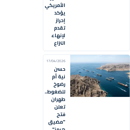
الأمريكي
يؤكد
إحراز
تقدم
لإنهاء
النزاع
17/04/2026
حسن
نية أم
رضوخ
للضغوط..
طهران
تعلن
فتح
"مضيق
هرمز"