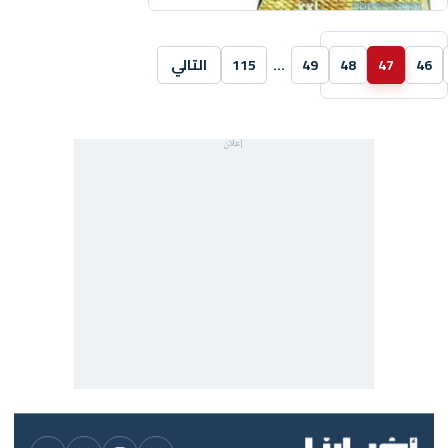
46
47
48
49
…
115
التالي