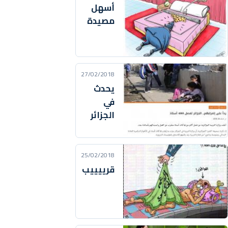
أسهل
مصيدة
27/02/2018
يحدث
في
الجزائر
25/02/2018
قرييييب