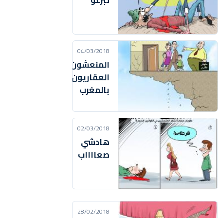
تبرعو
04/03/2018
المنعشون
العقاريون
بالمغرب
02/03/2018
هادشي
صعااااب
28/02/2018