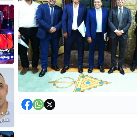
المغر
وسط ح
يشعل 
المغر
آخر م
نقابي
الوفا