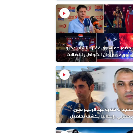
ب بالمضيق
ضور جماهيري غفير.. الشاب عمرو
أجواء مهرجان الشواطئ لاتصالات
ب بطنجة
ستجدات قضية عبد الرحيم فقير..
 مغربي بإيطاليا يكشف تفاصيل
ة ونتائج التشريح