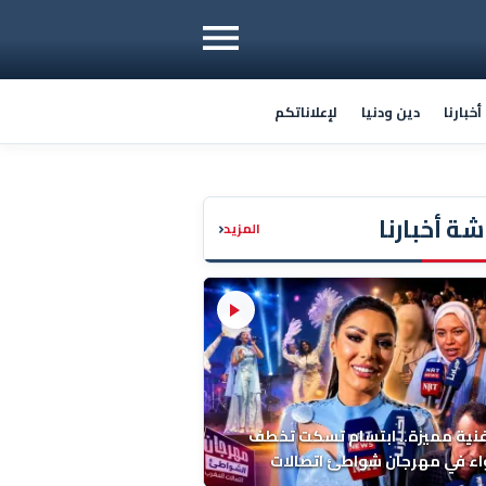
خبارنا
دين ودنيا
لإعلاناتكم
ة أخبارنا
‹
المزيد
فنية مميزة.. ابتسام تسكت تخطف
اء في مهرجان شواطئ اتصالات