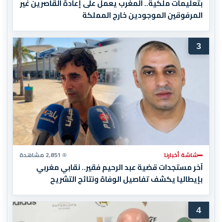
بتعليمات ملكية.. المغرب يعمل على إعادة القاصرين غير
المرفوقين الموجودين خارج المملكة
3
شاشة أخبارنا
2,851 مشاهدة
آخر مستجدات قضية عبد الرحيم فقير.. نقابي مغربي
بإيطاليا يكشف تفاصيل الوفاة ونتائج التشريح
4