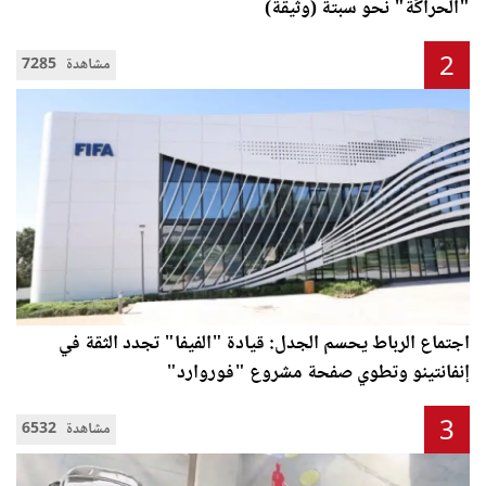
"الحراݣة" نحو سبتة (وثيقة)
2
7285 مشاهدة
اجتماع الرباط يحسم الجدل: قيادة "الفيفا" تجدد الثقة في
إنفانتينو وتطوي صفحة مشروع "فوروارد"
3
6532 مشاهدة