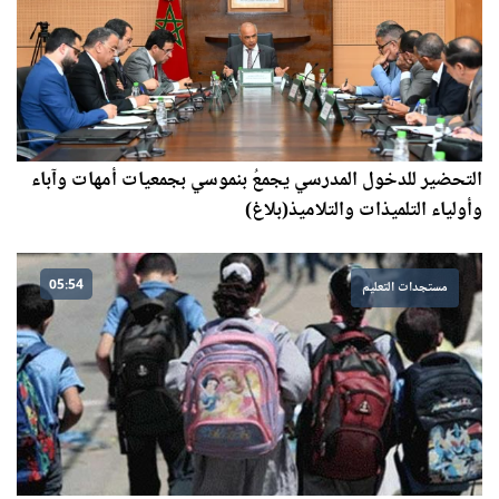
التحضير للدخول المدرسي يجمعُ بنموسي بجمعيات أمهات وآباء
وأولياء التلميذات والتلاميذ(بلاغ)
05:54
مستجدات التعليم