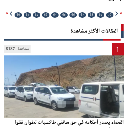
60
61
62
63
64
65
66
67
68
69
70
المقالات الأكثر مشاهدة
1
8187 مشاهدة
القضاء يصدر أحكامه في حق سائقي طاكسيات تطوان نقلوا