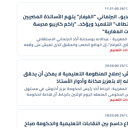
26/12/20
ديو.. البرلماني "الفرفار" يتهم الأساتذة المضربين
تطاف" التلاميذ ويؤكد.. "راكم كتريبو مدرسة
ت المغاربة"
 المغربية - عبدالاله بوسحابة أكد البرلماني الاستقلالي
شي الفرفار"، إن الوضع الصعب والمقلق الذي تعيش على وقعه
ت التعليم
 التعليمية بفعل
25/12/20
: إصلاح المنظومة التعليمية لا يمكن أن يحقق
ه إلا بتعزيز مكانة وأدوار الأستاذ
ا المغربية- الرباط أكد رئيس الحكومة عزيز أخنوش، في مستهل
 الحكومي المنعقد اليوم الإثنين بالرباط، أن قناعة الحكومة
ت التعليم
ة بشأن
25/12/20
ع حاسم بين النقابات التعليمية والحكومة صباح