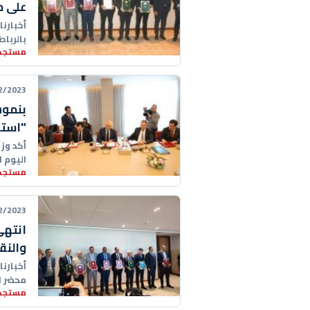
على م
أخبارنا
بالربا
مستجدا
الوطني
23 19:46:00
بنموس
"استح
أكد وزي
اليوم ا
مستجدا
التعلي
23 17:06:00
انتهى
والنق
أخبارنا
محضر ال
مستجدا
النقابا