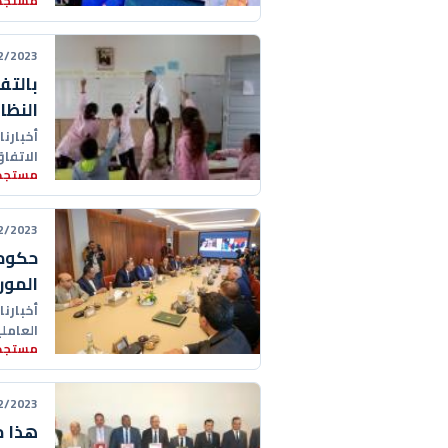
مستجدا
الجاري،
23 12:02:00
بالتف
النظا
أخبارنا
الاتفاق
مستجدا
23 10:15:00
حكومة
المور
أخبارن
العامل
مستجدا
الأساس
23 09:43:00
هذا م