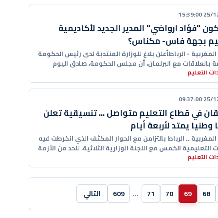
25/12/20
ون "فؤاد ارواضي" المدير الجديد لأكاديمية
يم بجهة فاس- مكناس؟
 المغربية - الرباطأعلن بلاغ للوزارة المنتدبة لدى رئيس الحكومة
ة بالعلاقات مع البرلمان، أن مجلس الحكومة، صادق اليوم
ت التعليم
25/12/20
قان في قطاع التعليم متواصل ... تنسيقية تعلن
 وطنيا يمتد لأربعة أيام
 المغربية ــ الرباط بالتزامن مع الحوار المكثف الذي انخرطت فيه
ت التعليمية الخمس مع اللجنة الوزارية الثلاثية، للحد من الأزمة
ت التعليم
68
69
70
71
…
609
التالي