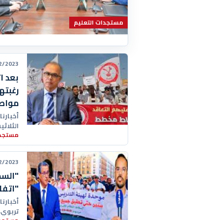
مستجدات التعليم
23 16:16:00
بعد ا
رغبته
مواصل
أخبارنا
الثلاثي
مستجدا
حول ال
23 14:15:00
"السح
"اتفاق 26 دجنبر" حول "النظام 
أخبارن