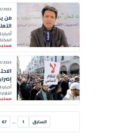
23 15:39:00
من يك
التعل
أخبارنا
المكلف
مستجدا
الاثنين،
23 09:37:00
الاحت
إضرابا
أخبارنا
النقابا
مستجدا
السابق
1
…
67