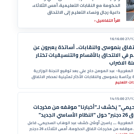
الحكومة مع النقابات التعليمية، أمس الثلاثاء،
داعية رجال ونساء التعليم إلى الالتحاق
اقرأ التفاصيل
‹
27/12/20
تفاق بنموسى والنقابات.. أساتذة يعبرون عن
م في الالتحاق بالأقسام والتنسيقيات تختار
ة الاضراب
 المغربية- عبد المومن حاج علي بعد توقيع اللجنة الوزارية
ة برئاسة بنموسى والنقابات الأكثر تمثيلية لمحضر الاتفاق
ت التعليم
نظام الأساسي
27/12/20
يمي" يَكشف لـ"أخبارنا" موقفه من مخرجات
الأساسي الجديد"
ا المغربية ـــ ياسين أوشن كشف عبد الوهاب السحيمي، فاعل
تربوي، موقفه من مخرجات اتفاق الحكومة، أمس الثلاثاء 26 دجنبر