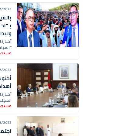
23 11:31:00
بالفي
بـ"اخ
وليدا
أخبارنا
"العيا
مستجدا
الساحة
23 20:36:00
أخنوش
أهداف
أخبارن
المجلس
مستجدا
الراسخ
23 18:35:00
اجتما