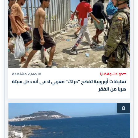
حوادث وقضايا
2,445 مشاهدة
تعليقات أوروبية تفضح "حراݣ" مغربي ادعى أنه دخل سبتة
هربا من الفقر
8