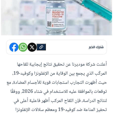
شارك الخبر
أعلنت شركة موديرنا عن تحقيق نتائج إيجابية للقاحها
المركّب الذي يجمع بين الوقاية من الإنفلونزا وكوفيد-19،
حيث أظهرت التجارب استجابات قوية للأجسام المضادة، مع
توقعات بالموافقة عليه للاستخدام في شتاء 2026. ووفقًا
لنتائج الدراسة، فإن اللقاح المركب أظهر فاعلية أعلى في
تحفيز المناعة ضد كوفيد-19 ومعظم سلالات الإنفلونزا