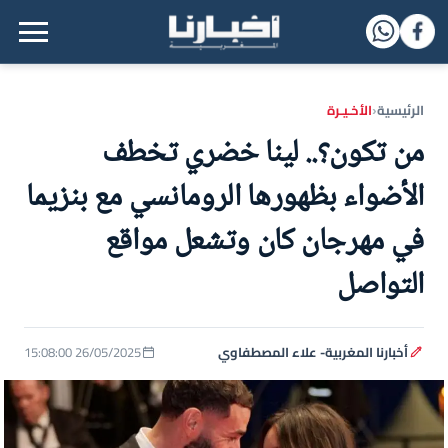
القائمة الرئيسية
الرئيسية
الأخـيـرة
‹
من تكون؟.. لينا خضري تخطف
الأضواء بظهورها الرومانسي مع بنزيما
في مهرجان كان وتشعل مواقع
التواصل
أخبارنا المغربية- علاء المصطفاوي
26/05/2025 15:08:00