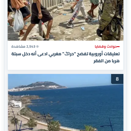
حوادث وقضايا
2,543 مشاهدة
تعليقات أوروبية تفضح "حراݣ" مغربي ادعى أنه دخل سبتة
هربا من الفقر
8