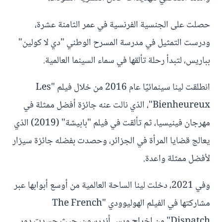
حصلت على الجنسية الفرنسية في عمر الثامنة عشرة،
ودرست التمثيل في مدرسة المسرح الوطني "دي لا كولين"
بباريس، لتبدأ رحلة تألقها في سماء السينما العالمية.
انطلقت لينا سينمائيًا عام 2016 من خلال فيلم "Les
Bienheureux"، الذي نالت عنه جائزة أفضل ممثلة في
مهرجان فينيسيا، ثم تألقت في فيلم "بابيشة" (2019) الذي
يعالج قضايا المرأة في الجزائر، وحصدت بفضله جائزة سيزار
لأفضل ممثلة واعدة.
وفي 2021، دخلت لينا الساحة العالمية من أوسع أبوابها عبر
مشاركتها في الفيلم الهوليوودي "The French
Dispatch" من إخراج ويس أندرسون، حيث جسدت دور