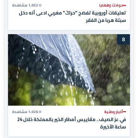
حوادث وقضايا
1,032 مشاهدة
تعليقات أوروبية تفضح "حراݣ" مغربي ادعى أنه دخل
سبتة هربا من الفقر
8
أخبار وطنية
1,026 مشاهدة
في عز الصيف.. مقاييس أمطار الخير بالمملكة خلال 24
ساعة الأخيرة