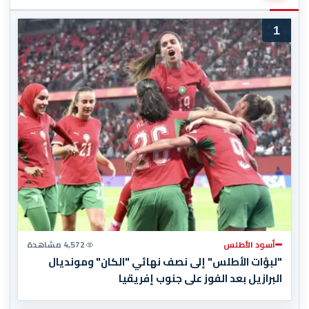
1
أسود الأطلس
4,572 مشاهدة
"لبؤات الأطلس" إلى نصف نهائي "الكان" ومونديال
البرازيل بعد الفوز على جنوب إفريقيا