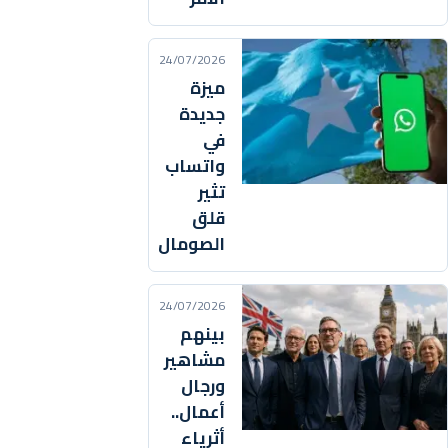
24/07/2026
ميزة
جديدة
في
واتساب
تثير
قلق
الصومال
24/07/2026
بينهم
مشاهير
ورجال
أعمال..
أثرياء