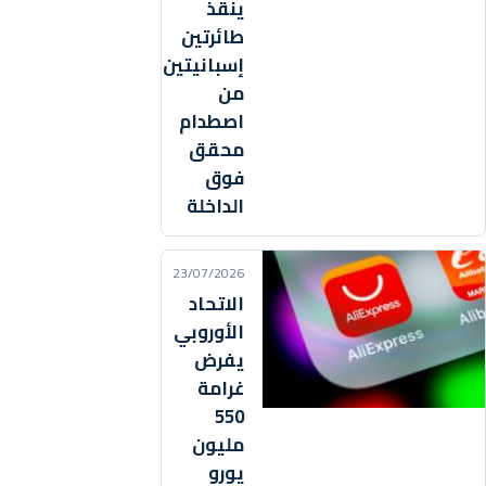
ينقذ
طائرتين
إسبانيتين
من
اصطدام
محقق
فوق
الداخلة
23/07/2026
الاتحاد
الأوروبي
يفرض
غرامة
550
مليون
يورو