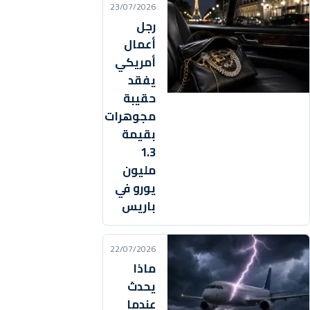
23/07/2026
رجل
أعمال
أمريكي
يفقد
حقيبة
مجوهرات
بقيمة
1.3
مليون
يورو في
باريس
22/07/2026
ماذا
يحدث
عندما