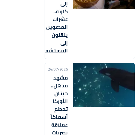
إلى
كارثة..
عشرات
المدعوين
ينقلون
إلى
المستشفى
24/07/2026
مشهد
مذهل..
حيتان
الأوركا
تحطم
أسماكاً
عملاقة
بضربات