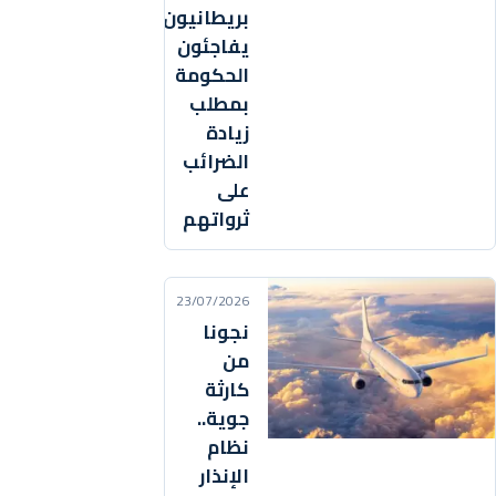
بريطانيون
يفاجئون
الحكومة
بمطلب
زيادة
الضرائب
على
ثرواتهم
23/07/2026
نجونا
من
كارثة
جوية..
نظام
الإنذار