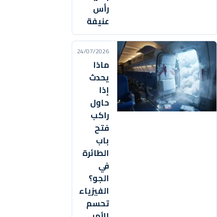
رأس
عنيفة
24/07/2026
ماذا
يحدث
إذا
حاول
راكب
فتح
باب
الطائرة
في
الجو؟
الفيزياء
تحسم
الأمر