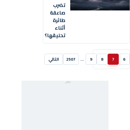
تضرب
صاعقة
طائرة
أثناء
تحليقها؟
6
7
8
9
…
2507
التالي