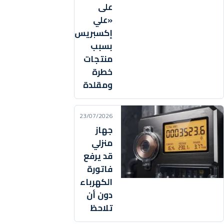
على
«علي
إكسبريس»
بسبب
منتجات
خطرة
ومقلدة
23/07/2026
جهاز
منزلي
قد يرفع
فاتورة
الكهرباء
دون أن
تلاحظ