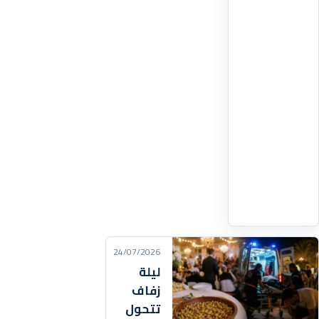
بعد
اتهامه
باستخدام
النمل
في
تزيين
أطباق
يقدمها
للزبائن،
رغم
اقرأ
التفاصيل
‹
24/07/2026
ليلة
زفاف
تتحول