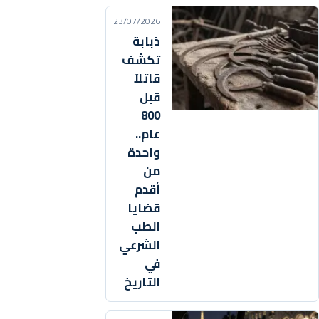
23/07/2026
ذبابة
تكشف
قاتلاً
قبل
800
عام..
واحدة
من
أقدم
قضايا
الطب
الشرعي
في
التاريخ