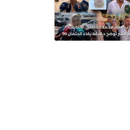
ب مطار محمد الخامس:عائلة عبد
الرحيم فقير توضح حقيقة بقاء الجثمان 90
 قبل إعادته إلى المغرب