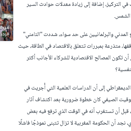
ي التركيز، إضافة إلى زيادة معدلات حوادث السير
 الشمس.
من قل
ع المدني والبرلمانيين على حد سواء، شددت "التامني"
يوماً
فها، متذرعة بمبررات تتعلق بالاقتصاد في الطاقة، حيث
أن تكون المصالح الاقتصادية للشركاء الأجانب أكثر
لنفسية؟
الديمقراطي إلى أن الدراسات العلمية التي أُجريت في
لتوقيت الصيفي كان خطوة ضرورية بعد اكتشاف آثار
، قبل أن تستغرب أنه في الوقت الذي ترفع فيه بعض
 نجد أن الحكومة المغربية لا تزال تتبنى نموذجًا فاشلًا