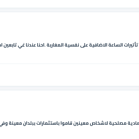
ا تأتيرات الساعة الاضافية على نفسية المغاربة .احنا عندنا غي تابعي
تصادية مصلحية لاشخاص معينين قاموا باستثمارات ببلدان معينة و