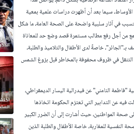
اعتماد الساعة الإضافية بشكل دائم، يواصل هذا
لأوساط، سيما بعد أن أظهرت دراسات علمية بمعية
ل يتسبب في آثار سلبية واضحة على الصحة العامة، ما شكل
تمع من أجل رفع مطالب مستمرة قصد وضع حد للمعاناة
الأمن
الذكي
بـ"الجائر"، خاصةً لدى الأطفال والتلاميذ والطلبة،
ى التنقل في ظروف محفوفة بالمخاطر قبل بزوغ الشمس
نية "فاطمة التامني" عن فيدرالية اليسار الديمقراطي،
اكتشا
ءلت فيه عن التدابير التي تعتزم الحكومة اتخاذها
السلط
لى صحة المواطنين، حيث أشارت إلى أن الضرر الكبير
حة النفسية للمغاربة، خاصة الأطفال والطلبة الذين