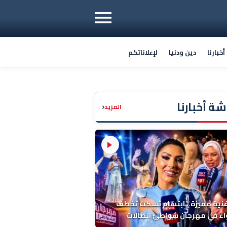
خبارنا
دين ودنيا
لإعلاناتكم
ة أخبارنا
‹
المزيد
فنية مميزة.. ابتسام تسكت تخطف
اء في مهرجان شواطئ اتصالات