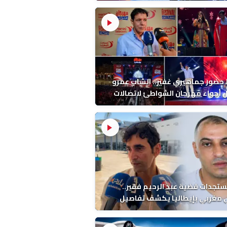
ب بالمضيق
ضور جماهيري غفير.. الشاب عمرو
أجواء مهرجان الشواطئ لاتصالات
ب بطنجة
ستجدات قضية عبد الرحيم فقير..
 مغربي بإيطاليا يكشف تفاصيل
ة ونتائج التشريح