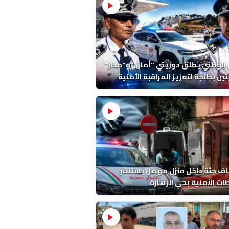
 الوطني يطلق دوريتي "أمان" و"مدار"
تين بطنجة لتعزيز المراقبة الأمنية
ف جثة داخل منزل مهمل يستنفر
ات الأمنية بحي الزهارة