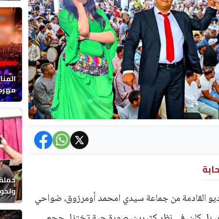
يوماً
المنا
مهرجا
واقصا
حابة
حملة 
ولحوم
يديو القادمة من جماعة سيدي امحمد أومرزوق، ضواحي
بالحي
ر، بل كان، في نظر كثيرين، صورة حية تختزل حجم