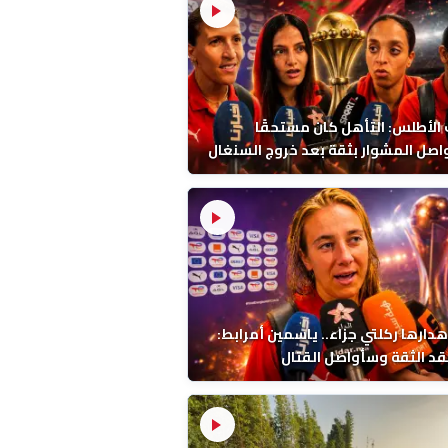
 الأطلس: التأهل كان مستحقًا
صل المشوار بثقة بعد خروج السنغال
هدارها ركلتي جزاء.. ياسمين أمرابط:
قد الثقة وسأواصل القتال