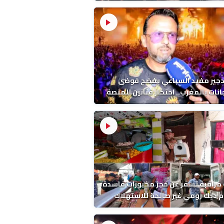
 قبل إعادته إلى المغرب
دجير مفيد السباعي يفضح فوضى
نات بالمغرب.. احتكار فنانين للمنصة
ء اخرين
مراقبة تسفر عن حجز مخبوزات فاسدة
 ديك رومي غير صالحة للاستهلاك
 الحسني