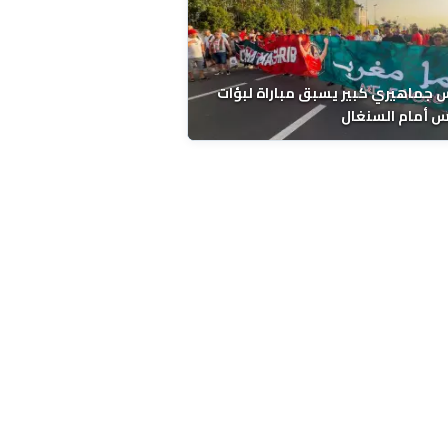
جماهيري كبير يسبق مباراة لبؤات
س أمام السنغال