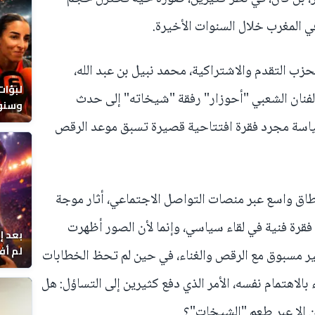
ي المغرب خلال السنوات الأخيرة.
زب التقدم والاشتراكية، محمد نبيل بن عبد الله،
لبؤات
الفنان الشعبي "أحوزار" رفقة "شيخاته" إلى حدث
وسنوا
ياسة مجرد فقرة افتتاحية قصيرة تسبق موعد الرقص
نطاق واسع عبر منصات التواصل الاجتماعي، أثار موجة
قرة فنية في لقاء سياسي، وإنما لأن الصور أظهرت
بعد إ
لم أف
 مسبوق مع الرقص والغناء، في حين لم تحظ الخطابات
بالاهتمام نفسه، الأمر الذي دفع كثيرين إلى التساؤل: هل
 إلا عبر طعم "الشيخات"؟