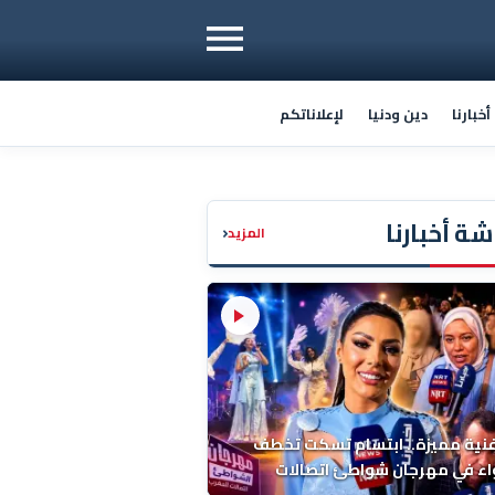
خبارنا
دين ودنيا
لإعلاناتكم
ة أخبارنا
‹
المزيد
فنية مميزة.. ابتسام تسكت تخطف
اء في مهرجان شواطئ اتصالات