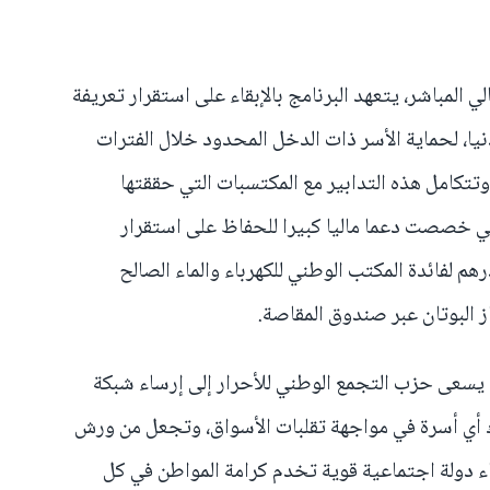
لي المباشر، يتعهد البرنامج بالإبقاء على استقرار تعريفة
نيا، لحماية الأسر ذات الدخل المحدود خلال الفترات
تتكامل هذه التدابير مع المكتسبات التي حققتها
لسابقة (2021-2026)، والتي خصصت دعما ماليا كبيرا للحفاظ على استقرار
ل ضخ أزيد من 30 مليار درهم لفائدة المكتب الوطني للكهرباء والماء الصالح
، يسعى حزب التجمع الوطني للأحرار إلى إرساء شبكة
ك أي أسرة في مواجهة تقلبات الأسواق، وتجعل من ورش
اء دولة اجتماعية قوية تخدم كرامة المواطن في كل