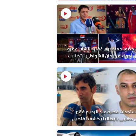
ب بالمضيق
ضور جماهيري غفير.. الشاب عمرو
أجواء مهرجان الشواطئ لاتصالات
ب بطنجة
ستجدات قضية عبد الرحيم فقير..
 مغربي بإيطاليا يكشف تفاصيل
ة ونتائج التشريح