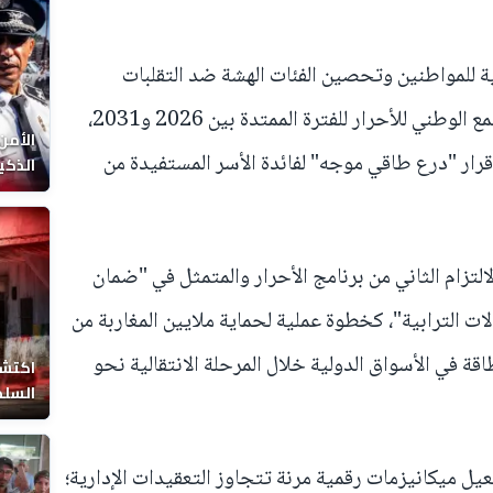
ئية للمواطنين وتحصين الفئات الهشة ضد التقلبات
الاقتصادية، يتضمن برنامج حزب التجمع الوطني للأحرار للفترة الممتدة بين 2026 و2031،
الأمن
قرار "درع طاقي موجه" لفائدة الأسر المستفيدة من
الذكي
التزام الثاني من برنامج الأحرار والمتمثل في "ضمان
ت الترابية"، كخطوة عملية لحماية ملايين المغاربة من
اقة في الأسواق الدولية خلال المرحلة الانتقالية نحو
اكتشا
السلط
يل ميكانيزمات رقمية مرنة تتجاوز التعقيدات الإدارية؛