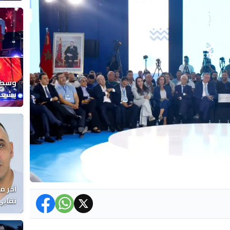
المغر
وسط ح
يشعل 
المغر
آخر م
نقابي
الوفا