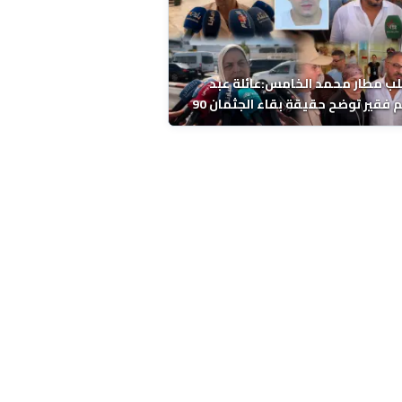
ب مطار محمد الخامس:عائلة عبد
الرحيم فقير توضح حقيقة بقاء الجثمان 90
 قبل إعادته إلى المغرب