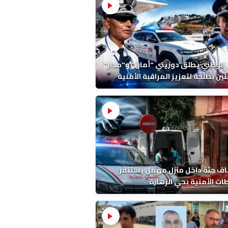
 الوطني يطلق دوريتي "أمان" و"مدار"
تين بطنجة لتعزيز المراقبة الأمنية
ف جثة داخل منزل مهمل يستنفر
ات الأمنية بحي الزهارة