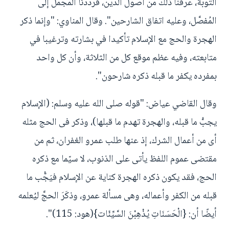
التوبة، عرفنا ذلك من أصول الدين، فرددنا المُجْمَل إلى
المُفصَّل، وعليه اتفاق الشارحين". وقال المناوي: "وإنما ذكر
الهجرة والحج مع الإسلام تأكيدا في بشارته وترغيبا في
متابعته، وفيه عظم موقع كل من الثلاثة، وأن كل واحد
بمفرده يكفر ما قبله ذكره شارحون".
وقال القاضي عياض: "قوله صلى الله عليه وسلم: (الإسلام
يجبُّ ما قبله، والهجرة تهدم ما قبلها)، وذكر فى الحج مثله
أى من أعمال الشرك، إذ عنها طلب عمرو الغفران، ثم من
مقتضى عموم اللفظ يأتى على الذنوب، لا سيّما مع ذكره
الحج، فقد يكون ذكره الهجرة كناية عن الإسلام فيَجُّب ما
قبله من الكفر وأعماله، وهى مسألة عمرو، وذكَرَ الحجَّ ليُعلمه
أيضًا أن: {الْحَسَنَاتِ يُذْهِبْنَ السَّيِّئَات}(هود: 115)".