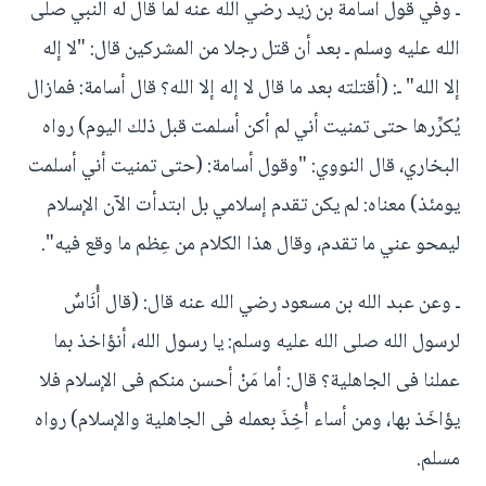
ـ وفي قول أسامة بن زيد رضي الله عنه لما قال له النبي صلى
الله عليه وسلم ـ بعد أن قتل رجلا من المشركين قال: "لا إله
إلا الله" ـ: (أقتلته بعد ما قال لا إله إلا الله؟ قال أسامة: فمازال
يُكرِّرها حتى تمنيت أني لم أكن أسلمت قبل ذلك اليوم) رواه
البخاري، قال النووي: "وقول أسامة: (حتى تمنيت أني أسلمت
يومئذ) معناه: لم يكن تقدم إسلامي بل ابتدأت الآن الإسلام
ليمحو عني ما تقدم، وقال هذا الكلام من عِظم ما وقع فيه".
ـ وعن عبد الله بن مسعود رضي الله عنه قال: (قال أُنَاسٌ
لرسول الله صلى الله عليه وسلم: يا رسول الله، أنؤاخذ بما
عملنا فى الجاهلية؟ قال: أما مَنْ أحسن منكم فى الإسلام فلا
يؤاخَذ بها، ومن أساء أُخِذَ بعمله فى الجاهلية والإسلام) رواه
مسلم.