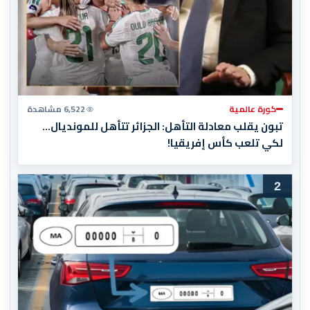
كورة عالمية
6,522 مشاهدة
تبون يقلب معادلة التأهل: الجزائر تتأهل للمونديال…
لكي تلعب كأس إفريقيا!
2