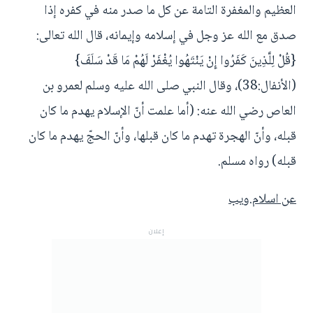
العظيم والمغفرة التامة عن كل ما صدر منه في كفره إذا
صدق مع الله عز وجل في إسلامه وإيمانه، قال الله تعالى:
{قُلْ لِلَّذِينَ كَفَرُوا إِنْ يَنْتَهُوا يُغْفَرْ لَهُمْ مَا قَدْ سَلَفَ}
(الأنفال:38)، وقال النبي صلى الله عليه وسلم لعمرو بن
العاص رضي الله عنه: (أما علمت أنّ الإسلام يهدم ما كان
قبله، وأنّ الهجرة تهدم ما كان قبلها، وأنّ الحجّ يهدم ما كان
قبله) رواه مسلم.
عن اسلام.ويب
إعلان