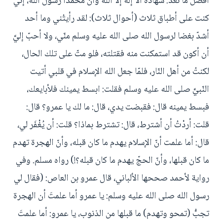
أفضل ما نعدّ: شهادة ألا إله إلّا الله وأنَّ محمّدا رسول الله، إنّي
كنت على أطباق ثلاث (أحوال ثلاث): لقد رأيتُني وما أحد
أشدّ بغضا لرسول الله صلى الله عليه وسلم منّي، ولا أحبّ إليَّ
أن أكون قد استمكنت منه فقتلته، فلو متّ على تلك الحال،
لكنتُ من أهل النّار، فلمّا جعل الله الإسلام في قلبي أتيت
النّبيَّ صلى الله عليه وسلم فقلت: ابسط يمينك فلأبايعك،
فبسط يمينه قال: فقبضت يدي، قال: ما لك يا عمرو؟ قال:
قلت: أردْتُ أن أشترط، قال: تشترط بماذا؟ قلت: أن يُغْفَر لي،
قال: أما علمت أنّ الإسلام يهدم ما كان قبله، وأنّ الهجرة تهدم
ما كان قبلها، وأنّ الحجّ يهدم ما كان قبله؟!) رواه مسلم. وفي
رواية لأحمد صححها الألباني، قال عمرو بن العاص: (فقال لي
رسول الله صلى الله عليه وسلم: يا عمرو أما علمتَ أن الهجرة
تجبُّ (تمحو وتهدم) ما قبلها من الذنوب، يا عمرو: أما علمتَ