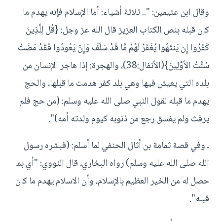
وقال ابن عثيمين: ".. ثلاثة أشياء: أما الإسلام فإنه يهدم ما
كان قبله بنص الكتاب العزيز قال الله عز وجل: {قُل لِلَّذِينَ
كَفَرُوا إِن يَنتَهُوا يُغَفَرْ لَهُمْ مَّا قَدْ سَلَفَ وَإِنْ يَعُودُوا فَقَدْ مَضَتْ
سُنَّتُ الأوَّلِينَ}(الأنفال:38)، والهجرة: إذا هاجر الإنسان من
بلده التي يعيش فيها وهي بلد كفر هدمت ما قبلها، والحج
يهدم ما قبله لقول النبي صلى الله عليه وسلم: (من حج فلم
يرفث ولم يفسق رجع من ذنوبه كيوم ولدته أمه)".
ـ وفي قصة ثمامة بن أثال الحنفي لما أسلم: (فبشره رسول
الله صلى الله عليه وسلم) رواه البخاري، قال النووي: "أي بما
حصل له من الخير العظيم بالإسلام، وأن الاسلام يهدم ما كان
قبله".