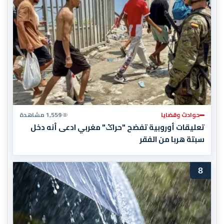
حوادث وقضايا
1,559 مشاهدة
تعليقات أوروبية تفضح "حراݣ" مغربي ادعى أنه دخل
سبتة هربا من الفقر
8