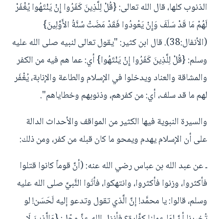
الذنوب كلها، قال الله تعالى: {قُلْ لِلَّذِينَ كَفَرُوا إِنْ يَنْتَهُوا يُغْفَرْ
لَهُمْ مَا قَدْ سَلَفَ وَإِنْ يَعُودُوا فَقَدْ مَضَتْ سُنَّةُ الأَوَّلِينَ}
(الأنفال:38). قال ابن كثير: "يقول تعالى لنبيه صلى الله عليه
وسلم: {قُلْ لِلَّذِينَ كَفَرُوا إِنْ يَنْتَهُوا} أي: عما هم فيه من الكفر
والمشاقة والعناد ويدخلوا في الإسلام والطاعة والإنابة، يُغْفَر
لهم ما قد سلف، أي: من كفرهم، وذنوبهم وخطاياهم".
والسيرة النبوية فيها الكثير من المواقف والأحداث الدالة
على أن الإسلام يهدم ويمحو ما كان قبله من كفر، ومن ذلك:
ـ عن عبد الله بن عباس رضي الله عنه: (أنَّ قوماً كانوا قتلوا
فأكثروا، وزنوا فأكثروا، وانتهكوا، فأتَوا النَّبيَّ صلى الله عليه
وسلم، قالوا: يا محمَّد! إنَّ الَّذي تقول وتدعو إليه لَحَسَن! لو