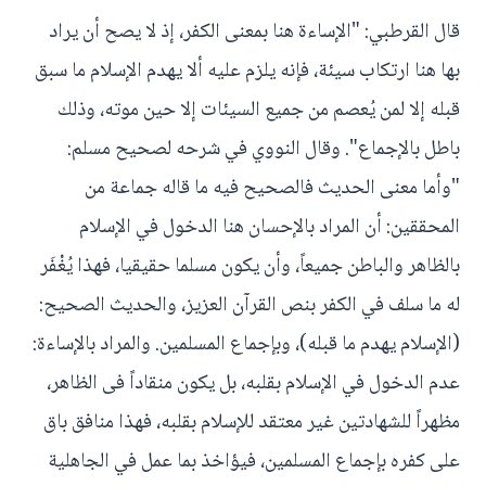
قال القرطبي: "الإساءة هنا بمعنى الكفر، إذ لا يصح أن يراد
بها هنا ارتكاب سيئة، فإنه يلزم عليه ألا يهدم الإسلام ما سبق
قبله إلا لمن يُعصم من جميع السيئات إلا حين موته، وذلك
باطل بالإجماع". وقال النووي في شرحه لصحيح مسلم:
"وأما معنى الحديث فالصحيح فيه ما قاله جماعة من
المحققين: أن المراد بالإحسان هنا الدخول في الإسلام
بالظاهر والباطن جميعاً، وأن يكون مسلما حقيقيا، فهذا يُغْفَر
له ما سلف في الكفر بنص القرآن العزيز، والحديث الصحيح:
(الإسلام يهدم ما قبله)، وبإجماع المسلمين. والمراد بالإساءة:
عدم الدخول في الإسلام بقلبه، بل يكون منقاداً فى الظاهر،
مظهراً للشهادتين غير معتقد للإسلام بقلبه، فهذا منافق باق
على كفره بإجماع المسلمين، فيؤاخذ بما عمل في الجاهلية