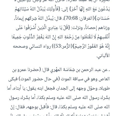
تُخبِرنا أنَّ لِمَا عمِلنا كفَّارة؟ فأنزل الله عزَّ وجّل: {وَالَّذِينَ لَا
يَدْعُونَ مَعَ اللهِ إِلَهًا آَخَرَ} إلى: {فَأُولَئِكَ يُبَدِّلُ اللهُ سَيِّئَاتِهِمْ
حَسَنَاتٍ}(الفرقان: 70:68)، قال: يُبدِّل اللهُ شِركَهم إيماناً،
وزناهم إحصاناً، ونزلت: {قُلْ يَا عِبَادِيَ الَّذِينَ أَسْرَفُوا عَلَى
أَنْفُسِهِمْ لَا تَقْنَطُوا مِنْ رَحْمَةِ اللهِ إِنَّ اللهَ يَغْفِرُ الذُّنُوبَ جَمِيعًا
إِنَّهُ هُوَ الغَفُورُ الرَّحِيمُ}(الزُّمر:53)) رواه النسائي وصححه
الألباني.
ـ عن عبد الرحمن بن شِمَاسَة المهْري قال: (حضرنا عمرو بن
العاص وهو في سياقة الموت (في حال حضور الموت) فبكى
طويلا، وحوّل وجهه إلى الجدار، فجعل ابنه يقول: يا أبتاه، أما
بشّرك رسول الله صلى الله عليه وسلم بكذا، أما بشّرك رسول
الله صلى الله عليه وسلم بكذا، قال: فأقبل بوجهه، فقال: إنّ