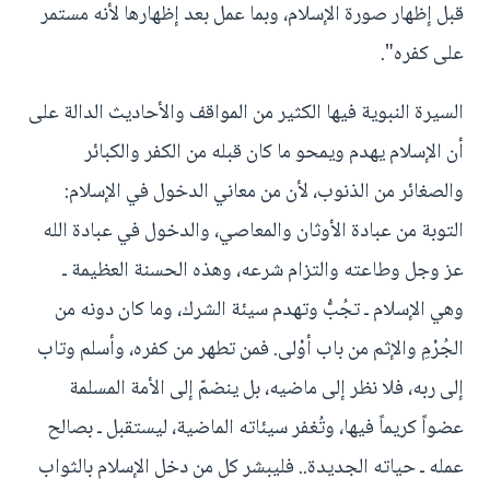
قبل إظهار صورة الإسلام، وبما عمل بعد إظهارها لأنه مستمر
على كفره".
السيرة النبوية فيها الكثير من المواقف والأحاديث الدالة على
أن الإسلام يهدم ويمحو ما كان قبله من الكفر والكبائر
والصغائر من الذنوب، لأن من معاني الدخول في الإسلام:
التوبة من عبادة الأوثان والمعاصي، والدخول في عبادة الله
عز وجل وطاعته والتزام شرعه، وهذه الحسنة العظيمة ـ
وهي الإسلام ـ تجُبُّ وتهدم سيئة الشرك، وما كان دونه من
الجُرْمِ والإثم من باب أوْلى. فمن تطهر من كفره، وأسلم وتاب
إلى ربه، فلا نظر إلى ماضيه، بل ينضمّ إلى الأمة المسلمة
عضواً كريماً فيها، وتُغفر سيئاته الماضية، ليستقبل ـ بصالح
عمله ـ حياته الجديدة.. فليبشر كل من دخل الإسلام بالثواب