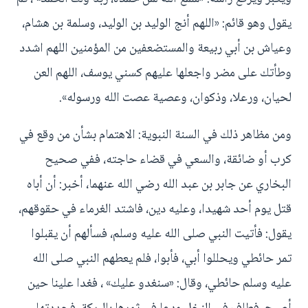
يقول وهو قائم: «اللهم أنج الوليد بن الوليد، وسلمة بن هشام،
وعياش بن أبي ربيعة والمستضعفين من المؤمنين اللهم اشدد
وطأتك على مضر واجعلها عليهم كسني يوسف، اللهم العن
لحيان، ورعلا، وذكوان، وعصية عصت الله ورسوله».
ومن مظاهر ذلك في السنة النبوية: الاهتمام بشأن من وقع في
كرب أو ضائقة، والسعي في قضاء حاجته، ففي صحيح
البخاري عن جابر بن عبد الله رضي الله عنهما، أخبر: أن أباه
قتل يوم أحد شهيدا، وعليه دين، فاشتد الغرماء في حقوقهم،
يقول: فأتيت النبي صلى الله عليه وسلم، فسألهم أن يقبلوا
تمر حائطي ويحللوا أبي، فأبوا، فلم يعطهم النبي صلى الله
عليه وسلم حائطي، وقال: «سنغدو عليك» ، فغدا علينا حين