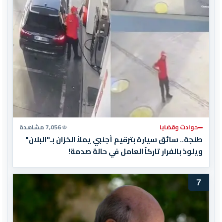
حوادث وقضايا
7,056 مشاهدة
طنجة.. سائق سيارة بترقيم أجنبي يملأ الخزان بـ"البلان"
ويلوذ بالفرار تاركاً العامل في حالة صدمة!
7