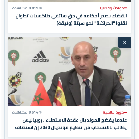
حوادث وقضايا
8,819 مشاهدة
القضاء يصدر أحكامه في حق سائقي طاكسيات تطوان
نقلوا "الحراݣة" نحو سبتة (وثيقة)
3
كورة عالمية
8,514 مشاهدة
عندما يفضح المونديال عقدة الاستعلاء.. روبياليس
يطالب بالانسحاب من تنظيم مونديال 2030 إن استضاف
المغرب المباراة النهائية!