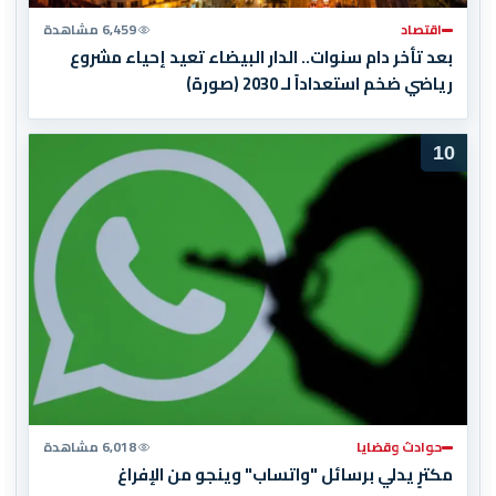
اقتصاد
6,459 مشاهدة
بعد تأخر دام سنوات.. الدار البيضاء تعيد إحياء مشروع
رياضي ضخم استعداداً لـ 2030 (صورة)
10
حوادث وقضايا
6,018 مشاهدة
مكترٍ يدلي برسائل "واتساب" وينجو من الإفراغ