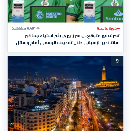
كورة عالمية
6,491 مشاهدة
تصرف غير متوقع.. ياسر زابيري يثير استياء جماهير
سانتاندير الإسباني خلال تقديمه الرسمي أمام وسائل
الإعلام
9